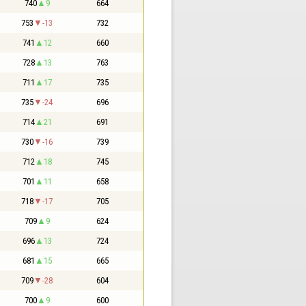
740
9
664
753
-13
732
741
12
660
728
13
763
711
17
735
735
-24
696
714
21
691
730
-16
739
712
18
745
701
11
658
718
-17
705
709
9
624
696
13
724
681
15
665
709
-28
604
700
9
600