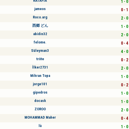
RATAFIA
1 - 0
jameos
0 - 1
Roco.arg
2 - 0
西郷 どん
1 - 0
abidin32
2 - 0
felome.
0 - 4
Süleyman3
4 - 0
tröte
0 - 2
İlker2731
2 - 0
Mihran Topa
1 - 0
jorge101
0 - 2
gipedros
1 - 0
docask
1 - 0
ZOROO
2 - 0
MOHAMMAD Maher
0 - 4
lù
1 - 0