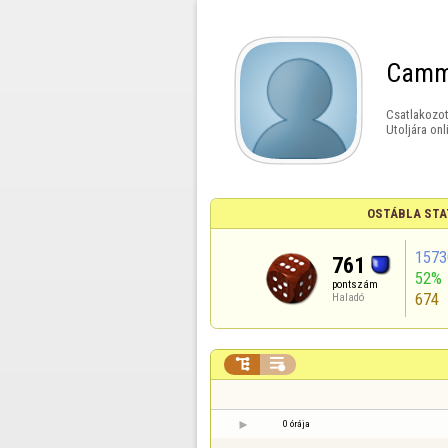
Camm
Csatlakozot
Utoljára onl
OSTÁBLA STA
1573
761
52%
pontszám
674
Haladó


0 órája