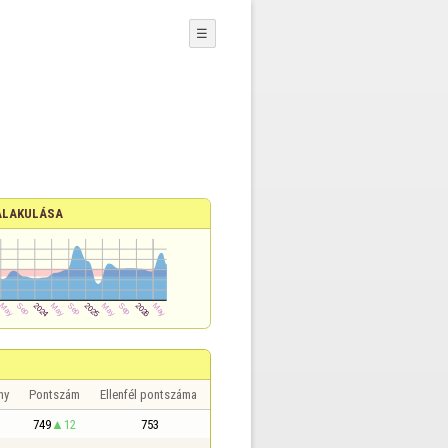
☰
ALAKULÁSA
ny
Pontszám
Ellenfél pontszáma
749
12
753