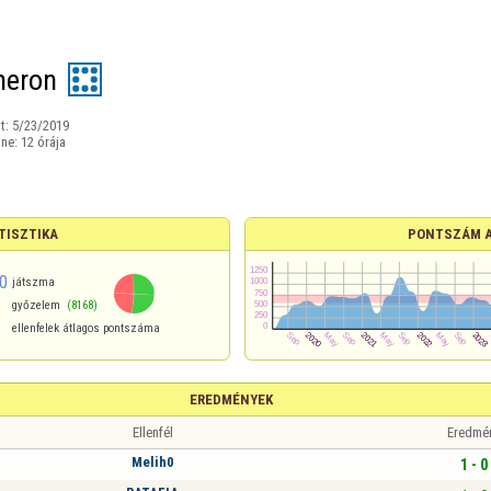
eron
t:
5/23/2019
ine:
12 órája
TISZTIKA
PONTSZÁM 
0
játszma
győzelem
(8168)
ellenfelek átlagos pontszáma
EREDMÉNYEK
Ellenfél
Eredmé
Melih0
1 - 0