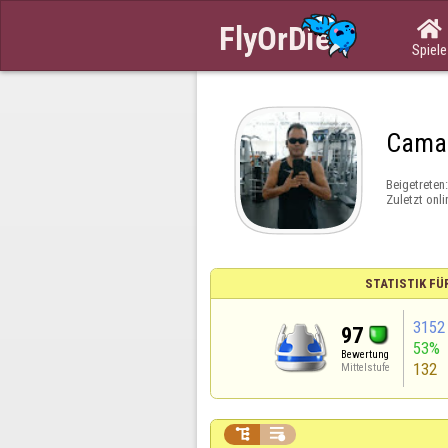

Spiele
Camal
Beigetreten
Zuletzt onli
STATISTIK FÜ
3152
97
53%
Bewertung
132
Mittelstufe

