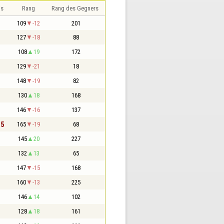
is
Rang
Rang des Gegners
109
-12
201
127
-18
88
108
19
172
129
-21
18
148
-19
82
130
18
168
146
-16
137
,5
165
-19
68
145
20
227
132
13
65
147
-15
168
160
-13
225
146
14
102
128
18
161