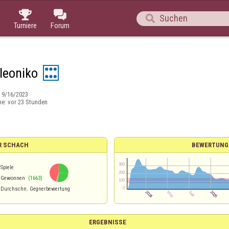



Turniere
Forum
eoniko
:
9/16/2023
ne:
vor 23 Stunden
R SCHACH
BEWERTUNG
Spiele
Gewonnen
(1663)
Durchschn. Gegnerbewertung
ERGEBNISSE