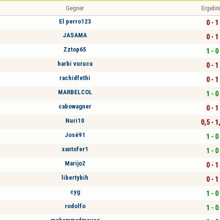
Gegner
Ergebn
El perro123
0 - 1
JASAMA
0 - 1
Zztop65
1 - 0
harbi vurucu
0 - 1
rachidfethi
0 - 1
MARBELCOL
1 - 0
cabowagner
0 - 1
Nuri10
0,5 - 1
José91
1 - 0
xantofer1
1 - 0
Marijo2
0 - 1
libertybih
0 - 1
cyg
1 - 0
rodolfo
1 - 0