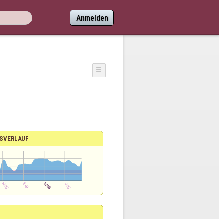
Anmelden
☰
SVERLAUF