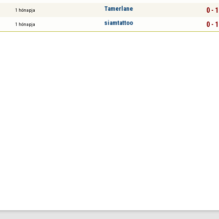
Tamerlane
0 - 1
1 hónapja
siamtattoo
0 - 1
1 hónapja