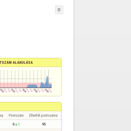
☰
TSZÁM ALAKULÁSA
ny
Pontszám
Ellenfél pontszáma
0
0
95