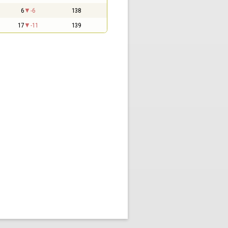
6
-6
138
17
-11
139