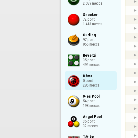
2 089 meccs
Snooker

72 pont

1 413 meccs
Curling

97 pont

955 meccs
Reverzi

35 pont

494 meccs
Dáma

0 pont

286 meccs
9-es Pool

54 pont

198 meccs
Angol Pool

36 pont

32 meccs
Tőtike
