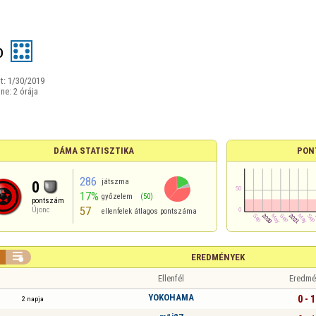
o
t:
1/30/2019
ine:
2 órája
DÁMA STATISZTIKA
PON
286
játszma
0
17%
győzelem
(50)
pontszám
57
Újonc
ellenfelek átlagos pontszáma

EREDMÉNYEK
Ellenfél
Eredmé
YOKOHAMA
0 - 1
2 napja