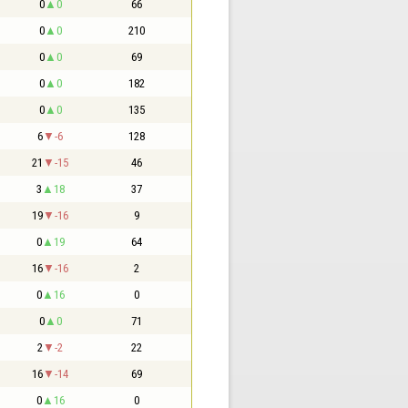
0
0
66
0
0
210
0
0
69
0
0
182
0
0
135
6
-6
128
21
-15
46
3
18
37
19
-16
9
0
19
64
16
-16
2
0
16
0
0
0
71
2
-2
22
16
-14
69
0
16
0