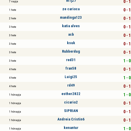
m1j27
0 - 1
7 napja
ze carioca
0 - 1
1 hete
mandinga123
0 - 1
2 hete
katia alves
0 - 1
3 hete
acb
0 - 1
3 hete
ksuk
0 - 1
3 hete
Rubberdug
0 - 1
3 hete
red31
1 - 0
3 hete
fran58
0 - 1
4 hete
Luigi25
1 - 0
4 hete
rd49
0 - 1
4 hete
esther2822
1 - 0
1 hónapja
cicario2
0 - 1
1 hónapja
SIPRIAN
0 - 1
1 hónapja
Andreia Cristin6
0 - 1
1 hónapja
kenantur
1 - 0
1 hónapja