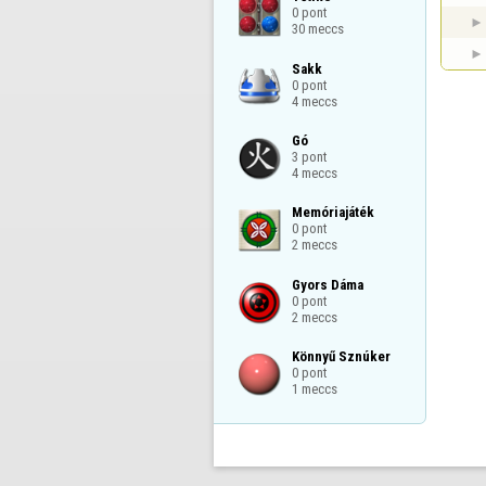
0 pont

30 meccs
Sakk

0 pont

4 meccs
Gó

3 pont

4 meccs
Memóriajáték

0 pont

2 meccs
Gyors Dáma

0 pont

2 meccs
Könnyű Sznúker

0 pont

1 meccs