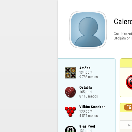
Caler
Csatlakozot
Utoljára onl
Amőba

134 pont

9 782 meccs
Ostábla

165 pont

8 116 meccs
Villám Snooker


130 pont

4 527 meccs
8-as Pool

131 pont
