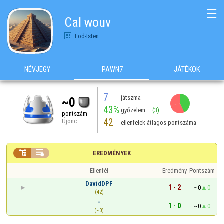
☰
Cal wouv
Fod-Isten
NÉVJEGY
PAWN7
JÁTÉKOK
7
játszma
~0
43%
győzelem
(3)
pontszám
42
Újonc
ellenfelek átlagos pontszáma


EREDMÉNYEK
Ellenfél
Eredmény
Pontszám
DavidDPF
1 - 2
~0
0
(42)
-
1 - 0
~0
0
(~0)