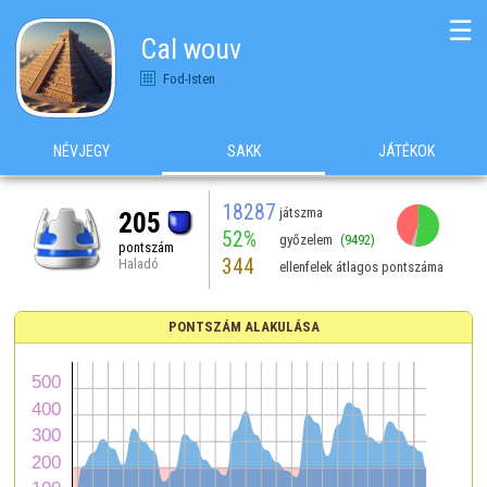
☰
Cal wouv
Fod-Isten
NÉVJEGY
SAKK
JÁTÉKOK
18287
játszma
205
52%
győzelem
(9492)
pontszám
344
Haladó
ellenfelek átlagos pontszáma
PONTSZÁM ALAKULÁSA