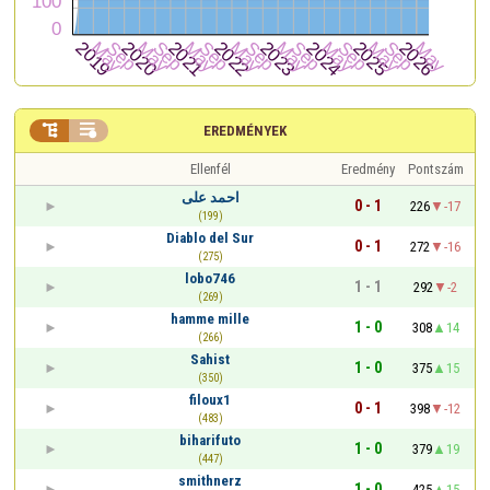


EREDMÉNYEK
Ellenfél
Eredmény
Pontszám
احمد على
0 - 1
226
-17
(199)
Diablo del Sur
0 - 1
272
-16
(275)
lobo746
1 - 1
292
-2
(269)
hamme mille
1 - 0
308
14
(266)
Sahist
1 - 0
375
15
(350)
filoux1
0 - 1
398
-12
(483)
biharifuto
1 - 0
379
19
(447)
smithnerz
1 - 0
425
15