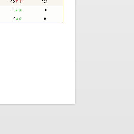
~16
-11
121
~0
16
~0
~0
0
0