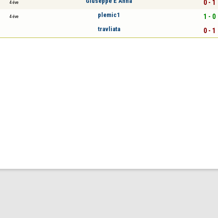
Giuseppe E Anna
0 - 1
4 éve
plemic1
1 - 0
4 éve
travliata
0 - 1