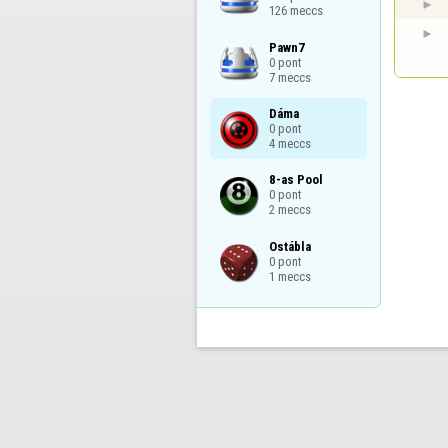
126 meccs
Pawn7

0 pont

7 meccs
Dáma

0 pont

4 meccs
8-as Pool

0 pont

2 meccs
Ostábla

0 pont

1 meccs