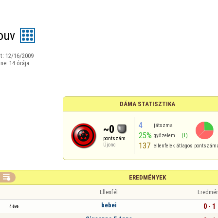
ouv
t:
12/16/2009
ine:
14 órája
DÁMA STATISZTIKA
4
játszma
~0
25%
győzelem
(1)
pontszám
137
Újonc
ellenfelek átlagos pontszám

EREDMÉNYEK
Ellenfél
Eredmé
bebei
0 - 1
4 éve