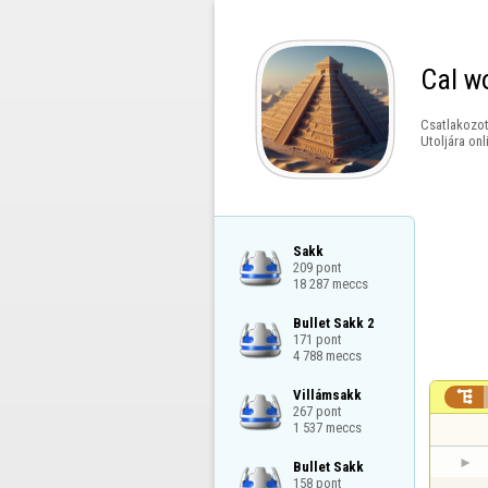
Cal w
Csatlakozot
Utoljára onl
Sakk

209 pont

18 287 meccs
Bullet Sakk 2

171 pont

4 788 meccs
Villámsakk


267 pont

1 537 meccs
Bullet Sakk

158 pont
