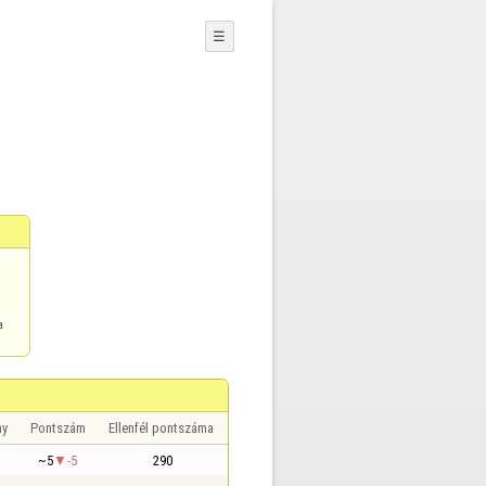
☰
a
ny
Pontszám
Ellenfél pontszáma
~5
-5
290