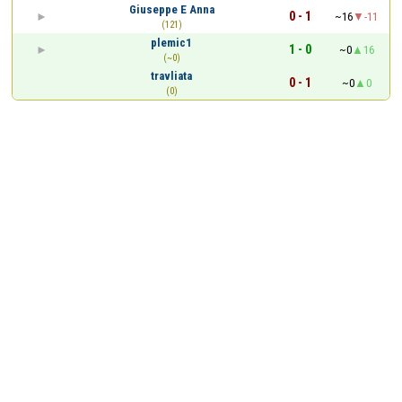
Giuseppe E Anna
0 - 1
~16
-11
(121)
plemic1
1 - 0
~0
16
(~0)
travliata
0 - 1
~0
0
(0)