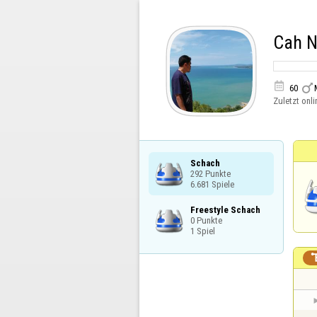
Cah N


60
Zuletzt onli
Schach

292 Punkte

6.681 Spiele
Freestyle Schach

0 Punkte

1 Spiel