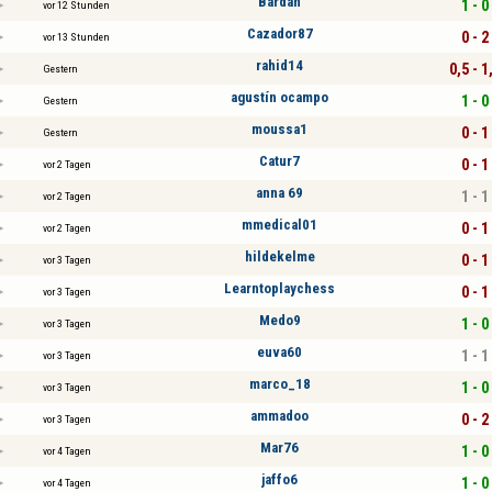
Bardan
1 - 0
vor 12 Stunden
Cazador87
0 - 2
vor 13 Stunden
rahid14
0,5 - 1
Gestern
agustín ocampo
1 - 0
Gestern
moussa1
0 - 1
Gestern
Catur7
0 - 1
vor 2 Tagen
anna 69
1 - 1
vor 2 Tagen
mmedical01
0 - 1
vor 2 Tagen
hildekelme
0 - 1
vor 3 Tagen
Learntoplaychess
0 - 1
vor 3 Tagen
Medo9
1 - 0
vor 3 Tagen
euva60
1 - 1
vor 3 Tagen
marco_18
1 - 0
vor 3 Tagen
ammadoo
0 - 2
vor 3 Tagen
Mar76
1 - 0
vor 4 Tagen
jaffo6
1 - 0
vor 4 Tagen