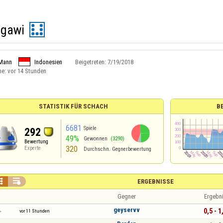
gawi
Mann
Indonesien
Beigetreten:
7/19/2018
ne:
vor 14 Stunden
STATISTIK FÜR SCHACH
B
6681
Spiele
292
49%
Gewonnen
(3290)
Bewertung
320
Experte
Durchschn. Gegnerbewertung


ERGEBNISSE
Gegner
Ergebn
geyservv
0,5 - 1
vor 11 Stunden