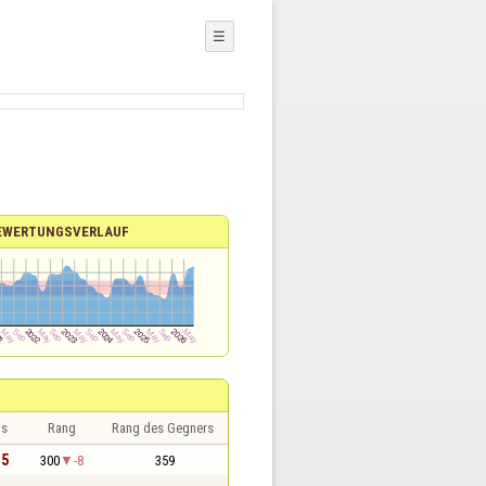
☰
EWERTUNGSVERLAUF
is
Rang
Rang des Gegners
,5
300
-8
359