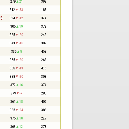
279
21
392
312
-33
183
,5
324
-12
324
305
19
373
325
-20
242
343
-18
302
335
8
458
355
-20
263
368
-13
436
388
-20
303
372
16
374
379
-7
280
361
18
406
385
-24
388
375
10
227
363
12
273