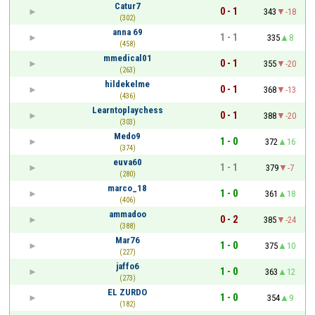
Catur7
0 - 1
343
-18
(302)
anna 69
1 - 1
335
8
(458)
mmedical01
0 - 1
355
-20
(263)
hildekelme
0 - 1
368
-13
(436)
Learntoplaychess
0 - 1
388
-20
(303)
Medo9
1 - 0
372
16
(374)
euva60
1 - 1
379
-7
(280)
marco_18
1 - 0
361
18
(406)
ammadoo
0 - 2
385
-24
(388)
Mar76
1 - 0
375
10
(227)
jaffo6
1 - 0
363
12
(273)
EL ZURDO
1 - 0
354
9
(182)