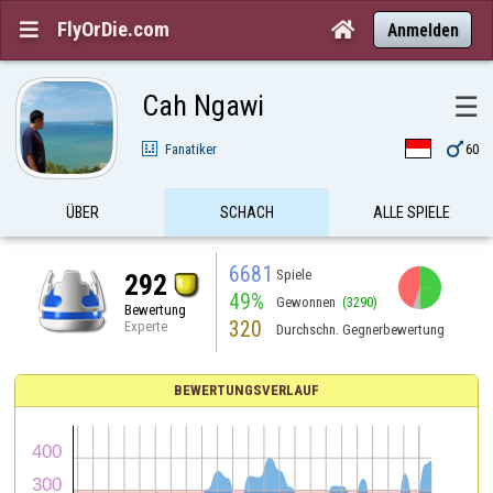
FlyOrDie.com


Anmelden
Cah Ngawi
☰

Fanatiker
60
ÜBER
SCHACH
ALLE SPIELE
6681
Spiele
292
49%
Gewonnen
(3290)
Bewertung
320
Experte
Durchschn. Gegnerbewertung
BEWERTUNGSVERLAUF