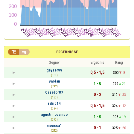


ERGEBNISSE
Gegner
Ergebnis
Rang
geyservv
0,5 - 1,5
300
-8
(359)
Bardan
1 - 0
279
21
(392)
Cazador87
0 - 2
312
-33
(183)
rahid14
0,5 - 1,5
324
-12
(324)
agustín ocampo
1 - 0
305
19
(373)
moussa1
0 - 1
325
-20
(242)