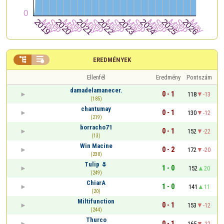


EREDMÉNYEK
Ellenfél
Eredmény
Pontszám
damadelamanecer.
0 - 1
118
-13
(185)
chantumay
0 - 1
130
-12
(219)
borracho71
0 - 1
152
-22
(13)
Win Macine
0 - 2
172
-20
(230)
Tulip 🌷
1 - 0
152
20
(249)
ChiarA
1 - 0
141
11
(20)
Miltifunction
0 - 1
153
-12
(244)
Thurco
0 - 1
165
-12