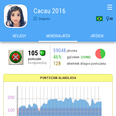
☰
Cacau 2016

Despota
48
NÉVJEGY
MEMÓRIAJÁTÉK
JÁTÉKOK
59048
játszma
105
46%
győzelem
(26986)
pontszám
128
Középmezőny
ellenfelek átlagos pontszáma
PONTSZÁM ALAKULÁSA