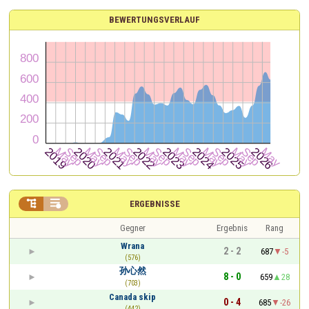
BEWERTUNGSVERLAUF


ERGEBNISSE
Gegner
Ergebnis
Rang
Wrana
2 - 2
687
-5
(576)
孙心然
8 - 0
659
28
(703)
Canada skip
0 - 4
685
-26
(442)