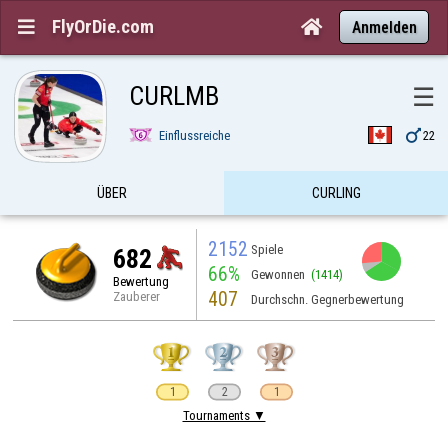
FlyOrDie.com


Anmelden
CURLMB
☰

Einflussreiche
22
ÜBER
CURLING
2152
Spiele
682
66%
Gewonnen
(1414)
Bewertung
407
Zauberer
Durchschn. Gegnerbewertung
1
2
1
Tournaments ▼