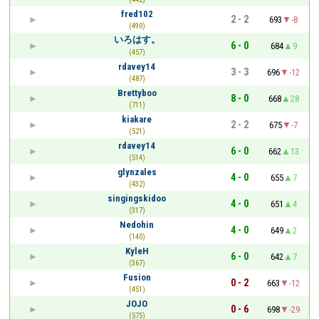
fred102
2 - 2
693
-8
(490)
いろはす。
6 - 0
684
9
(457)
rdavey14
3 - 3
696
-12
(487)
Brettyboo
8 - 0
668
28
(711)
kiakare
2 - 2
675
-7
(521)
rdavey14
6 - 0
662
13
(514)
glynzales
4 - 0
655
7
(432)
singingskidoo
4 - 0
651
4
(317)
Nedohin
4 - 0
649
2
(140)
KyleH
6 - 0
642
7
(367)
Fusion
0 - 2
663
-12
(451)
JOJO
0 - 6
698
-29
(575)