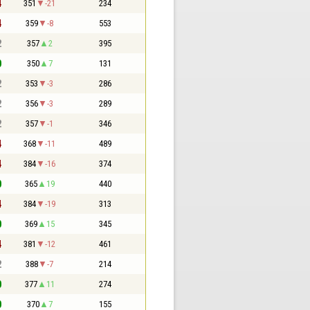
4
351
-21
234
4
359
-8
553
2
357
2
395
0
350
7
131
2
353
-3
286
2
356
-3
289
2
357
-1
346
4
368
-11
489
4
384
-16
374
0
365
19
440
4
384
-19
313
0
369
15
345
4
381
-12
461
2
388
-7
214
0
377
11
274
0
370
7
155