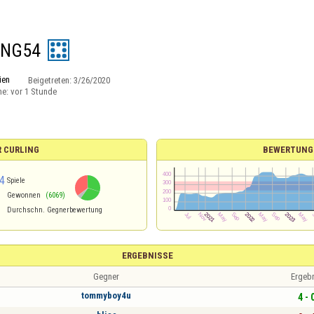
ING54
lien
Beigetreten:
3/26/2020
ne:
vor 1 Stunde
R CURLING
BEWERTUNG
4
Spiele
Gewonnen
(6069)
Durchschn. Gegnerbewertung
ERGEBNISSE
Gegner
Ergeb
tommyboy4u
4 - 