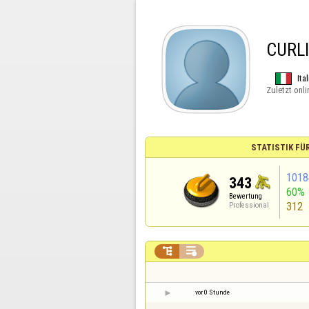
CURL
Ita
Zuletzt onli
STATISTIK FÜ
1018
343
60%
Bewertung
312
Professional


vor 0 Stunde