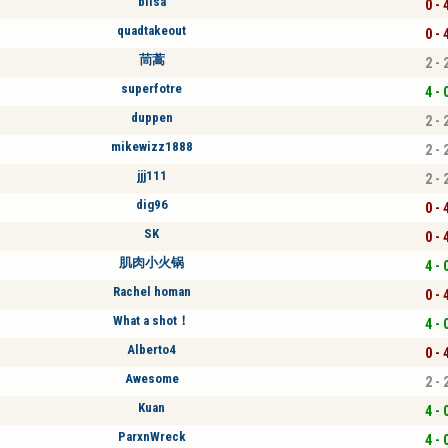
blisa
0 - 
quadtakeout
0 - 
茼蒿
2 - 
superfotre
4 - 
duppen
2 - 
mikewizz1888
2 - 
jjj111
2 - 
dig96
0 - 
SK
0 - 
肌肉小火锅
4 - 
Rachel homan
0 - 
What a shot！
4 - 
Alberto4
0 - 
Awesome
2 - 
Kuan
4 - 
ParxnWreck
4 - 