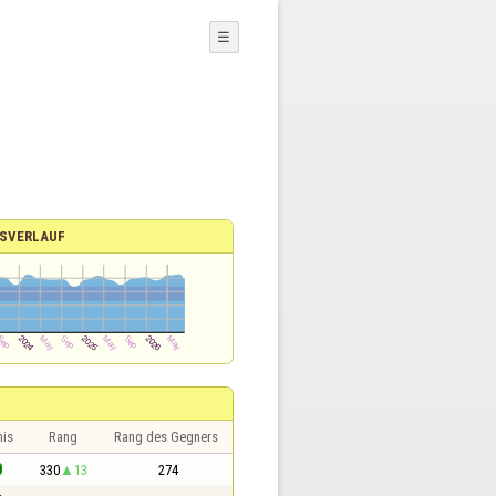
☰
SVERLAUF
nis
Rang
Rang des Gegners
0
330
13
274