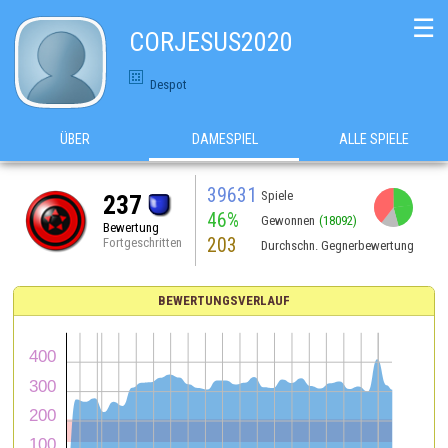
☰
CORJESUS2020
Despot
ÜBER
DAMESPIEL
ALLE SPIELE
39631
Spiele
237
46%
Gewonnen
(18092)
Bewertung
203
Fortgeschritten
Durchschn. Gegnerbewertung
BEWERTUNGSVERLAUF