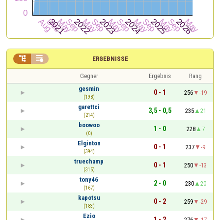


ERGEBNISSE
Gegner
Ergebnis
Rang
gesmin
0 - 1
256
-19
(198)
garettci
3,5 - 0,5
235
21
(214)
boowoo
1 - 0
228
7
(0)
Elginton
0 - 1
237
-9
(394)
truechamp
0 - 1
250
-13
(315)
tony46
2 - 0
230
20
(167)
kapotsu
0 - 2
259
-29
(183)
Ezio
1 - 2
276
-17