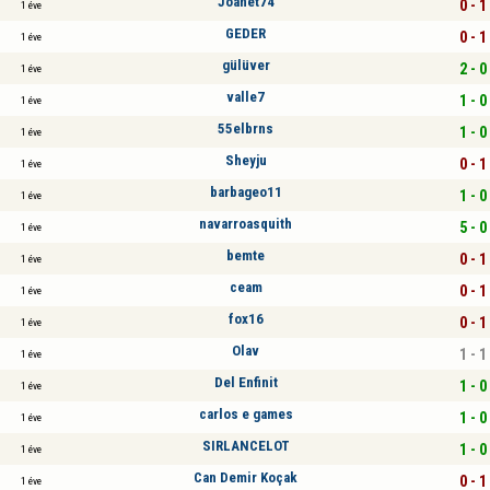
Joanet74
0 - 1
1 éve
GEDER
0 - 1
1 éve
gülüver
2 - 0
1 éve
valle7
1 - 0
1 éve
55elbrns
1 - 0
1 éve
Sheyju
0 - 1
1 éve
barbageo11
1 - 0
1 éve
navarroasquith
5 - 0
1 éve
bemte
0 - 1
1 éve
ceam
0 - 1
1 éve
fox16
0 - 1
1 éve
Olav
1 - 1
1 éve
Del Enfinit
1 - 0
1 éve
carlos e games
1 - 0
1 éve
SIRLANCELOT
1 - 0
1 éve
Can Demir Koçak
0 - 1
1 éve