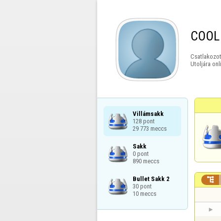
COOL
Csatlakozot
Utoljára onl
Villámsakk

128 pont

29 773 meccs
Sakk

0 pont

890 meccs
Bullet Sakk 2


30 pont

10 meccs