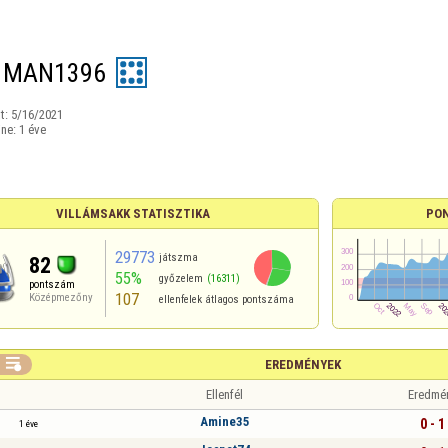
 MAN1396
t:
5/16/2021
ine:
1 éve
VILLÁMSAKK STATISZTIKA
PO
29773
játszma
82
55%
győzelem
(16311)
pontszám
107
Középmezőny
ellenfelek átlagos pontszáma

EREDMÉNYEK
Ellenfél
Eredmé
Amine35
0 - 1
1 éve