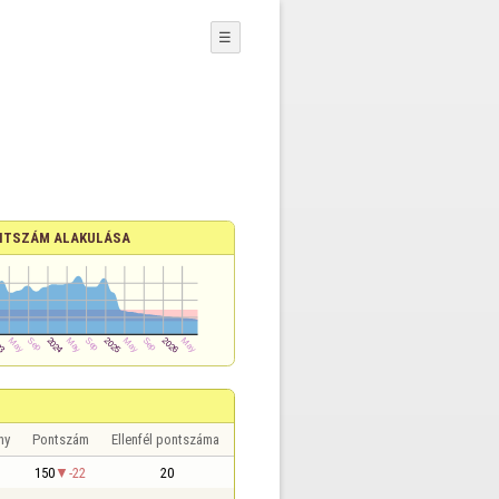
☰
NTSZÁM ALAKULÁSA
ny
Pontszám
Ellenfél pontszáma
150
-22
20