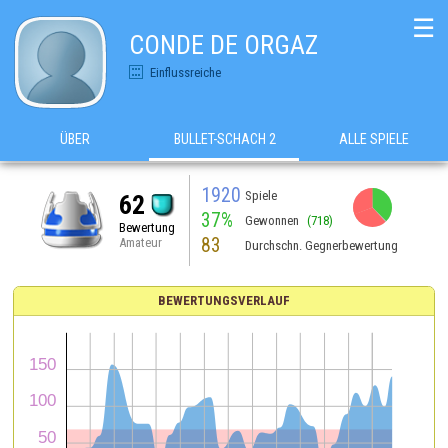
☰
CONDE DE ORGAZ
Einflussreiche
ÜBER
BULLET-SCHACH 2
ALLE SPIELE
1920
Spiele
62
37%
Gewonnen
(718)
Bewertung
83
Amateur
Durchschn. Gegnerbewertung
BEWERTUNGSVERLAUF