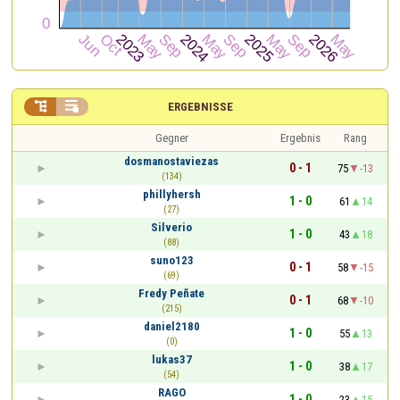


ERGEBNISSE
Gegner
Ergebnis
Rang
dosmanostaviezas
0 - 1
75
-13
(134)
phillyhersh
1 - 0
61
14
(27)
Silverio
1 - 0
43
18
(88)
suno123
0 - 1
58
-15
(69)
Fredy Peñate
0 - 1
68
-10
(215)
daniel2180
1 - 0
55
13
(0)
lukas37
1 - 0
38
17
(54)
RAGO
1 - 0
23
15