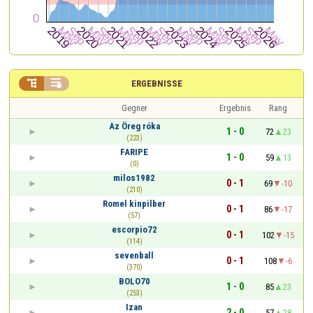


ERGEBNISSE
Gegner
Ergebnis
Rang
Az Öreg róka
1 - 0
72
23
(223)
FARIPE
1 - 0
59
13
(0)
milos1982
0 - 1
69
-10
(210)
Romel kinpilber
0 - 1
86
-17
(57)
escorpio72
0 - 1
102
-15
(114)
sevenball
0 - 1
108
-6
(370)
BOLO70
1 - 0
85
23
(253)
Izan
2 - 0
57
28