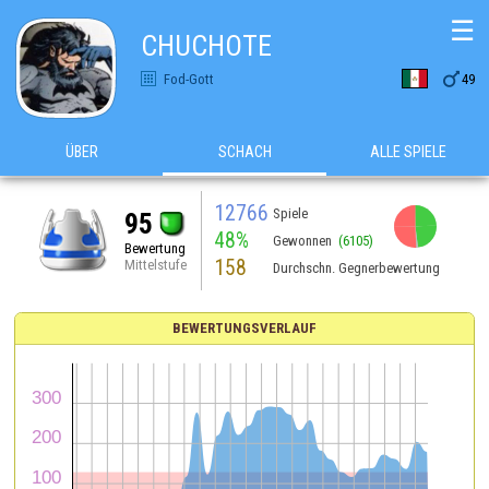
☰
CHUCHOTE

Fod-Gott
49
ÜBER
SCHACH
ALLE SPIELE
12766
Spiele
95
48%
Gewonnen
(6105)
Bewertung
158
Mittelstufe
Durchschn. Gegnerbewertung
BEWERTUNGSVERLAUF