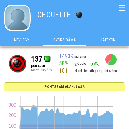
☰
CHOUETTE
NÉVJEGY
GYORS DÁMA
JÁTÉKOK
14939
játszma
137
58%
győzelem
(8682)
pontszám
101
Középmezőny
ellenfelek átlagos pontszáma
PONTSZÁM ALAKULÁSA