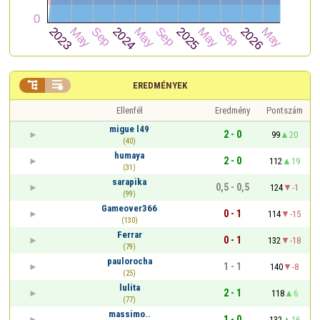


EREDMÉNYEK
Ellenfél
Eredmény
Pontszám
migue l49
2 - 0
99
20
(40)
humaya
2 - 0
112
19
(31)
sarapika
0,5 - 0,5
124
-1
(99)
Gameover366
0 - 1
114
-15
(130)
Ferrar
0 - 1
132
-18
(79)
paulorocha
1 - 1
140
-8
(25)
lulita
2 - 1
118
6
(77)
massimo..
1 - 0
132
16