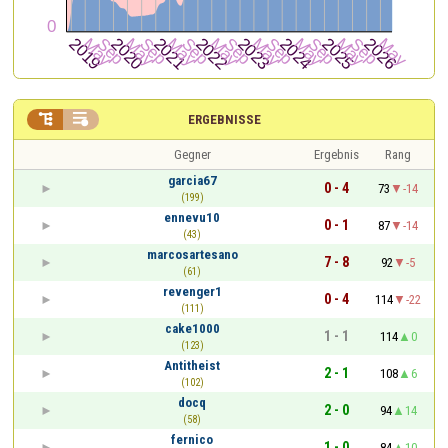


ERGEBNISSE
Gegner
Ergebnis
Rang
garcia67
0 - 4
73
-14
(199)
ennevu10
0 - 1
87
-14
(43)
marcosartesano
7 - 8
92
-5
(61)
revenger1
0 - 4
114
-22
(111)
cake1000
1 - 1
114
0
(123)
Antitheist
2 - 1
108
6
(102)
docq
2 - 0
94
14
(58)
fernico
1 - 0
84
10