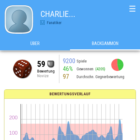
☰
CHARLIE...
Fanatiker
ÜBER
BACKGAMMON
9200
Spiele
59
46%
Gewonnen
(4205)
Bewertung
97
Novize
Durchschn. Gegnerbewertung
BEWERTUNGSVERLAUF