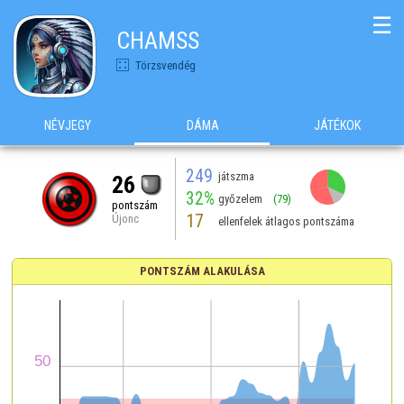
☰
CHAMSS
Törzsvendég
NÉVJEGY
DÁMA
JÁTÉKOK
249
játszma
26
32%
győzelem
(79)
pontszám
17
Újonc
ellenfelek átlagos pontszáma
PONTSZÁM ALAKULÁSA