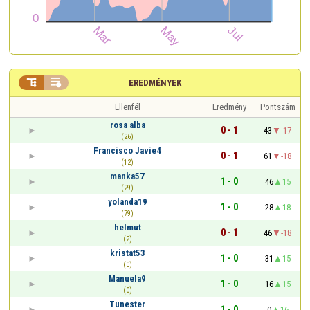


EREDMÉNYEK
Ellenfél
Eredmény
Pontszám
rosa alba
0 - 1
43
-17
(26)
Francisco Javie4
0 - 1
61
-18
(12)
manka57
1 - 0
46
15
(29)
yolanda19
1 - 0
28
18
(79)
helmut
0 - 1
46
-18
(2)
kristat53
1 - 0
31
15
(0)
Manuela9
1 - 0
16
15
(0)
Tunester
1 - 0
0
16