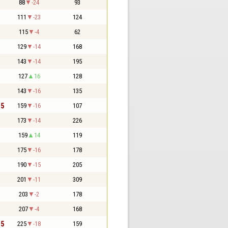
88
-24
93
111
-23
124
115
-4
62
129
-14
168
143
-14
195
127
16
128
143
-16
135
,5
159
-16
107
173
-14
226
159
14
119
175
-16
178
190
-15
205
201
-11
309
203
-2
178
207
-4
168
,5
225
-18
159