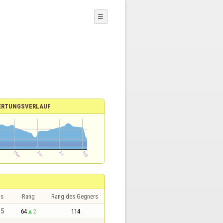
☰
ERTUNGSVERLAUF
is
Rang
Rang des Gegners
,5
64
2
114