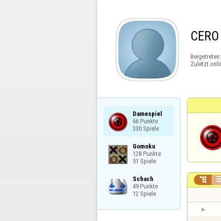
CERO
Beigetreten
Zuletzt onli
Damespiel

66 Punkte

330 Spiele
Gomoku

128 Punkte

51 Spiele
Schach


49 Punkte

12 Spiele