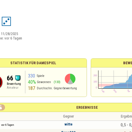
:
11/28/2025
ne:
vor 6 Tagen
STATISTIK FÜR DAMESPIEL
BEW
330
Spiele
66
40%
Gewonnen
(133)
Bewertung
187
Amateur
Durchschn. Gegnerbewertung

ERGEBNISSE
Gegner
Ergebn
witte
0,5 - 0
vor 6 Tagen