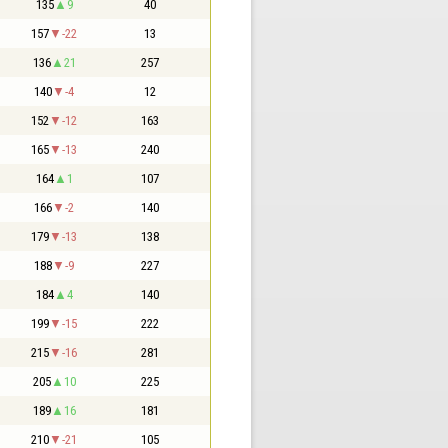
135
9
40
157
-22
13
136
21
257
140
-4
12
152
-12
163
165
-13
240
164
1
107
166
-2
140
179
-13
138
188
-9
227
184
4
140
199
-15
222
215
-16
281
205
10
225
189
16
181
210
-21
105