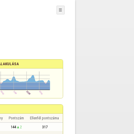
☰
ALAKULÁSA
ny
Pontszám
Ellenfél pontszáma
144
2
317