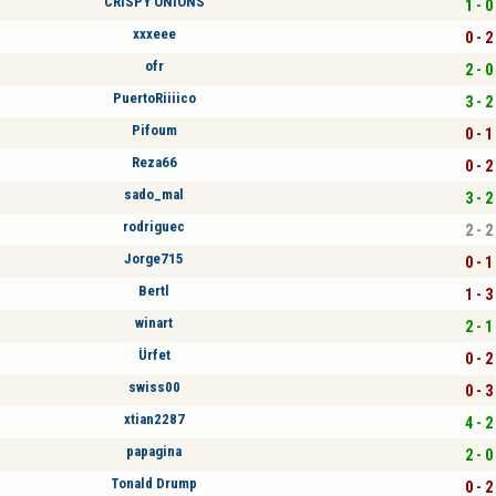
CRISPY ONIONS
1 - 0
xxxeee
0 - 2
ofr
2 - 0
PuertoRiiiico
3 - 2
Pifoum
0 - 1
Reza66
0 - 2
sado_mal
3 - 2
rodriguec
2 - 2
Jorge715
0 - 1
Bertl
1 - 3
winart
2 - 1
Ürfet
0 - 2
swiss00
0 - 3
xtian2287
4 - 2
papagina
2 - 0
Tonald Drump
0 - 2