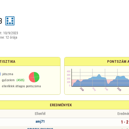
3
t:
10/9/2023
ine:
12 órája
TISZTIKA
PONTSZÁM 
0
játszma
győzelem
(4505)
ellenfelek átlagos pontszáma
EREDMÉNYEK
Ellenfél
Eredmé
amj71
1 - 2