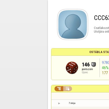
CCC6
Csatlakozot
Utoljára onl
OSTÁBLA STA
978
146
46%
pontszám
177
Újonc


7 órája