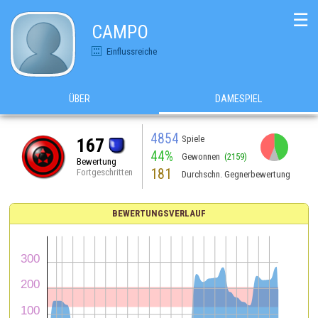
☰
CAMPO
Einflussreiche
ÜBER
DAMESPIEL
4854
Spiele
167
44%
Gewonnen
(2159)
Bewertung
181
Fortgeschritten
Durchschn. Gegnerbewertung
BEWERTUNGSVERLAUF