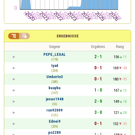


ERGEBNISSE
Gegner
Ergebnis
Rang
PEPE_LEGAL
2 - 1
156
11
(178)
Iyad
0 - 1
169
-13
(238)
Umberto3
0 - 1
180
-11
(283)
buaybu
1 - 0
167
13
(107)
jesus1948
2 - 0
149
18
(55)
ron92009
3 - 0
121
28
(121)
Ednei9
0 - 1
132
-11
(236)
po2280
1 - 1
138
-6