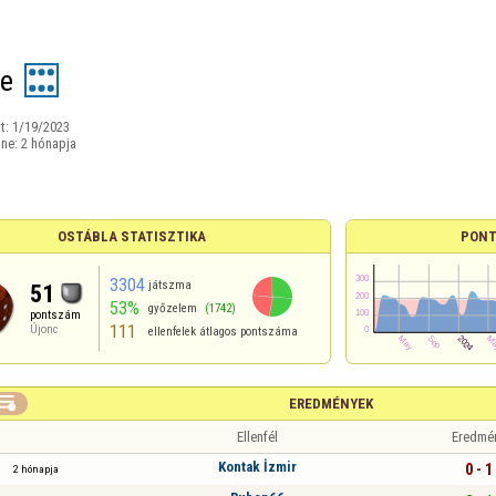
ze
t:
1/19/2023
ine:
2 hónapja
OSTÁBLA STATISZTIKA
PONT
3304
játszma
51
53%
győzelem
(1742)
pontszám
111
Újonc
ellenfelek átlagos pontszáma

EREDMÉNYEK
Ellenfél
Eredmé
Kontak İzmir
0 - 1
2 hónapja