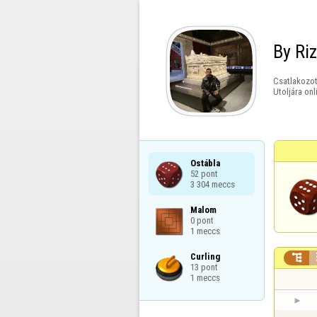
By Ri
Csatlakozot
Utoljára onl
Ostábla

52 pont

3 304 meccs
Malom

0 pont

1 meccs
Curling


13 pont

1 meccs