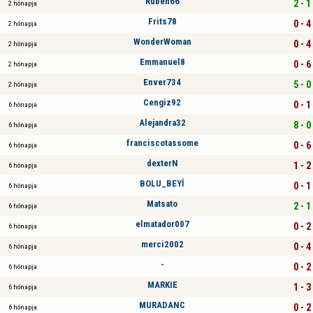
Ruben66
2 - 1
2 hónapja
Frits78
0 - 4
2 hónapja
WonderWoman
0 - 4
2 hónapja
Emmanuel8
0 - 6
2 hónapja
Enver734
5 - 0
2 hónapja
Cengiz92
0 - 1
6 hónapja
Alejandra32
8 - 0
6 hónapja
franciscotassome
0 - 6
6 hónapja
dexterN
1 - 2
6 hónapja
BOLU_BEYİ
0 - 1
6 hónapja
Matsato
2 - 1
6 hónapja
elmatador007
0 - 2
6 hónapja
merci2002
0 - 4
6 hónapja
-
0 - 2
6 hónapja
MARKIE
1 - 3
6 hónapja
MURADANC
0 - 2
6 hónapja