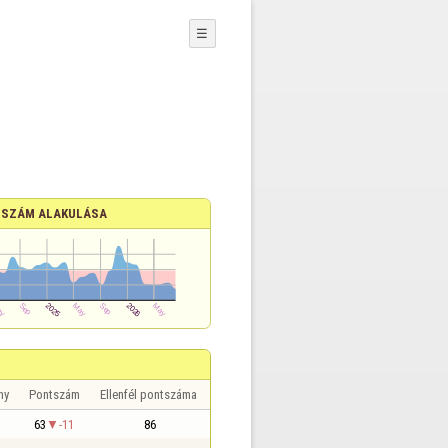
☰
SZÁM ALAKULÁSA
ny
Pontszám
Ellenfél pontszáma
63
-11
86