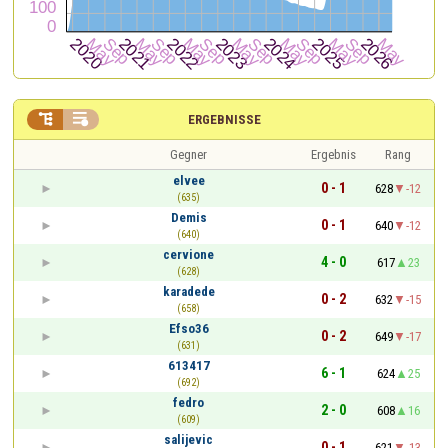


ERGEBNISSE
Gegner
Ergebnis
Rang
elvee
0 - 1
628
-12
(635)
Demis
0 - 1
640
-12
(640)
cervione
4 - 0
617
23
(628)
karadede
0 - 2
632
-15
(658)
Efso36
0 - 2
649
-17
(631)
613417
6 - 1
624
25
(692)
fedro
2 - 0
608
16
(609)
salijevic
0 - 1
621
-13