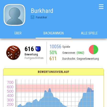
☰
Burkhard
Fanatiker
ÜBER
BACKGAMMON
ALLE SPIELE
10056
Spiele
616
50%
Gewonnen
(5062)
Bewertung
611
Fortgeschritten
Durchschn. Gegnerbewertung
BEWERTUNGSVERLAUF