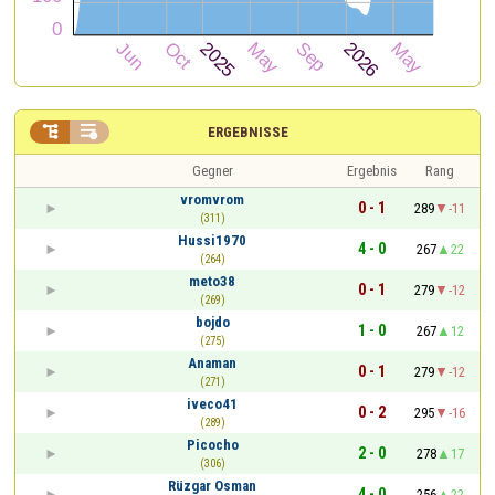


ERGEBNISSE
Gegner
Ergebnis
Rang
vromvrom
0 - 1
289
-11
(311)
Hussi1970
4 - 0
267
22
(264)
meto38
0 - 1
279
-12
(269)
bojdo
1 - 0
267
12
(275)
Anaman
0 - 1
279
-12
(271)
iveco41
0 - 2
295
-16
(289)
Picocho
2 - 0
278
17
(306)
Rüzgar Osman
4 - 0
256
22