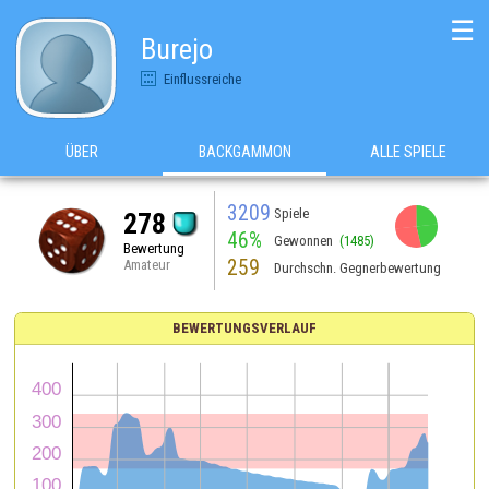
☰
Burejo
Einflussreiche
ÜBER
BACKGAMMON
ALLE SPIELE
3209
Spiele
278
46%
Gewonnen
(1485)
Bewertung
259
Amateur
Durchschn. Gegnerbewertung
BEWERTUNGSVERLAUF