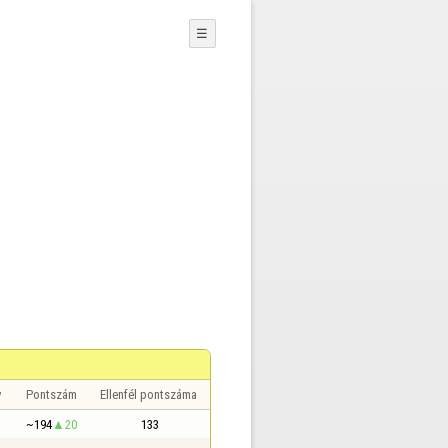
☰
y
Pontszám
Ellenfél pontszáma
~194
20
133