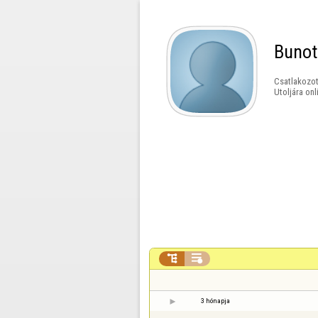
Bunot
Csatlakozot
Utoljára onl


3 hónapja