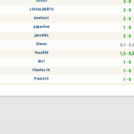
cifcift
3 - 0
LUISALBERTO
2 - 0
Avelino1
2 - 0
papachon
1 - 0
janzaldo
2 - 0
Elmoo
0,5 - 0,5
Yusuf00
1,5 - 0,5
MJ1
1 - 0
Charles IV.
1 - 0
Pietro13
1 - 0