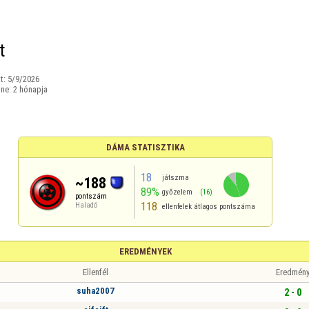
t
t:
5/9/2026
ine:
2 hónapja
DÁMA STATISZTIKA
18
játszma
~188
89%
győzelem
(16)
pontszám
118
Haladó
ellenfelek átlagos pontszáma
EREDMÉNYEK
Ellenfél
Eredmén
suha2007
2 - 0