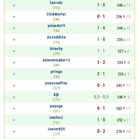
faviodc
1 - 0
246
19
(310)
ChikMarlei
0 - 1
256
-10
(384)
yolanda19
1 - 0
244
12
(164)
Azzeddine
1 - 0
230
14
(192)
hitachy
1 - 1
227
3
(275)
exterminador12
1 - 2
235
-8
(249)
pringo
2 - 1
226
9
(223)
youssouffou
0 - 1
243
-17
(227)
kjh
0,5 - 0,5
246
-3
(176)
puyuga
0 - 1
263
-17
(237)
smiler2
1 - 0
252
11
(151)
Javier825
0 - 2
276
-24
(277)