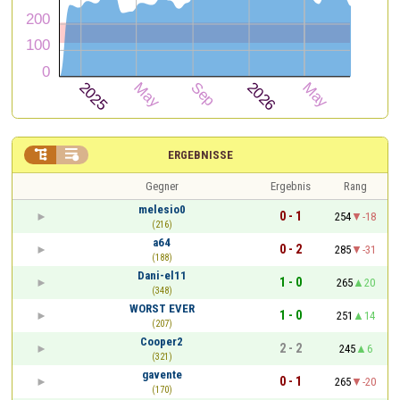


ERGEBNISSE
Gegner
Ergebnis
Rang
melesio0
0 - 1
254
-18
(216)
a64
0 - 2
285
-31
(188)
Dani-el11
1 - 0
265
20
(348)
WORST EVER
1 - 0
251
14
(207)
Cooper2
2 - 2
245
6
(321)
gavente
0 - 1
265
-20
(170)