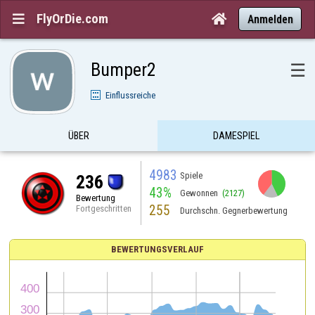
FlyOrDie.com


Anmelden
Bumper2
☰
Einflussreiche
ÜBER
DAMESPIEL
4983
Spiele
236
43%
Gewonnen
(2127)
Bewertung
255
Fortgeschritten
Durchschn. Gegnerbewertung
BEWERTUNGSVERLAUF