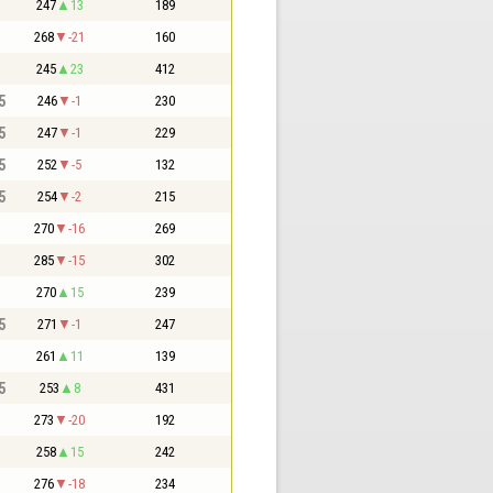
247
13
189
268
-21
160
245
23
412
5
246
-1
230
5
247
-1
229
5
252
-5
132
5
254
-2
215
270
-16
269
285
-15
302
270
15
239
5
271
-1
247
261
11
139
5
253
8
431
273
-20
192
258
15
242
276
-18
234