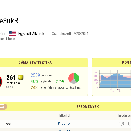
teSukR
Férfi
Egyesült Államok
Csatlakozott:
7/23/2024
ine:
1 hete
DÁMA STATISZTIKA
PONT
2539
játszma
261
40%
győzelem
(1024)
pontszám
248
Szaki
ellenfelek átlagos pontszáma

EREDMÉNYEK
Ellenfél
Eredmén
Piponon
1,5 - 1,
1 hete