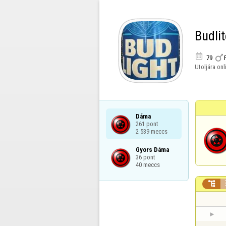
Budli


79
Utoljára onl
Dáma

261 pont

2 539 meccs
Gyors Dáma

36 pont

40 meccs
