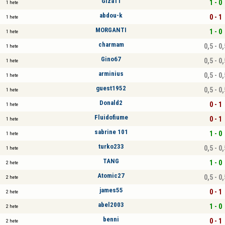
Giza11
1 - 0
1 hete
abdou-k
0 - 1
1 hete
MORGANTI
1 - 0
1 hete
charmam
0,5 - 0,
1 hete
Gino67
0,5 - 0,
1 hete
arminius
0,5 - 0,
1 hete
guest1952
0,5 - 0,
1 hete
Donald2
0 - 1
1 hete
Fluidofiume
0 - 1
1 hete
sabrine 101
1 - 0
1 hete
turko233
0,5 - 0,
1 hete
TANG
1 - 0
2 hete
Atomic27
0,5 - 0,
2 hete
james55
0 - 1
2 hete
abel2003
1 - 0
2 hete
benni
0 - 1
2 hete