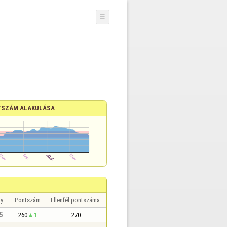
☰
SZÁM ALAKULÁSA
y
Pontszám
Ellenfél pontszáma
5
260
1
270