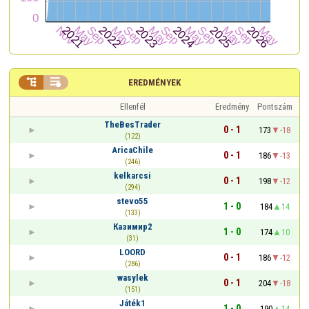


EREDMÉNYEK
Ellenfél
Eredmény
Pontszám
TheBesTrader
0 - 1
173
-18
(122)
AricaChile
0 - 1
186
-13
(246)
kelkarcsi
0 - 1
198
-12
(294)
stevo55
1 - 0
184
14
(133)
Казимир2
1 - 0
174
10
(31)
LOORD
0 - 1
186
-12
(286)
wasylek
0 - 1
204
-18
(151)
Játék1
1 - 0
190
14