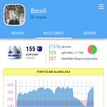
☰
Buco5
Despota
NÉVJEGY
BULLET SAKK 2
JÁTÉKOK
21556
játszma
155
55%
győzelem
(11798)
pontszám
237
Haladó
ellenfelek átlagos pontszáma
PONTSZÁM ALAKULÁSA