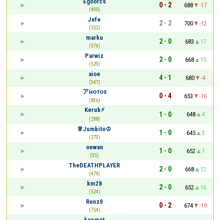
Egoorcs
0 - 2
688
-17
(800)
Jefe
2 - 2
700
-12
(552)
marku
2 - 0
683
17
(576)
Parwiz
2 - 0
668
15
(529)
aioe
4 - 1
680
-4
(347)
アʜᴏᴛᴏꜱ
0 - 4
653
-16
(836)
Kerub⚡
1 - 0
648
4
(288)
♕Jumbito♔
1 - 0
645
3
(273)
oewan
1 - 0
652
1
(35)
TheDEATHPLAYER
2 - 0
668
12
(476)
km28
2 - 0
652
16
(524)
Renz0
0 - 2
674
-19
(754)
kosmet