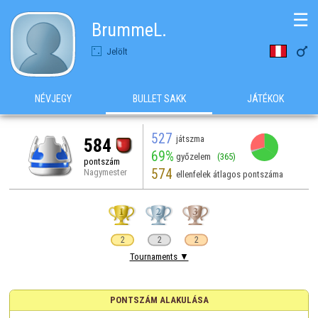
☰
BrummeL.

Jelölt
NÉVJEGY
BULLET SAKK
JÁTÉKOK
527
játszma
584
69%
győzelem
(365)
pontszám
574
Nagymester
ellenfelek átlagos pontszáma
2
2
2
Tournaments ▼
PONTSZÁM ALAKULÁSA