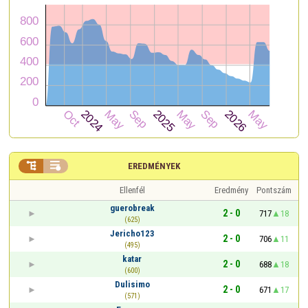


EREDMÉNYEK
Ellenfél
Eredmény
Pontszám
guerobreak
2 - 0
717
18
(625)
Jericho123
2 - 0
706
11
(495)
katar
2 - 0
688
18
(600)
Dulisimo
2 - 0
671
17
(571)