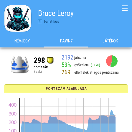
☰
Bruce Leroy
Fanatikus
NÉVJEGY
PAWN7
JÁTÉKOK
2192
játszma
298
53%
győzelem
(1170)
pontszám
269
Szaki
ellenfelek átlagos pontszáma
PONTSZÁM ALAKULÁSA