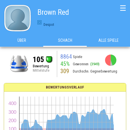
☰
Brown Red
Despot
ÜBER
SCHACH
ALLE SPIELE
8864
Spiele
105
45%
Gewonnen
(3949)
Bewertung
309
Mittelstufe
Durchschn. Gegnerbewertung
BEWERTUNGSVERLAUF