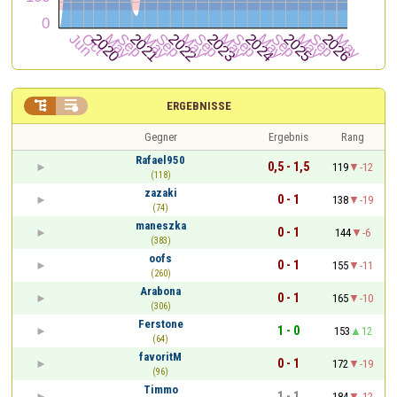


ERGEBNISSE
Gegner
Ergebnis
Rang
Rafael950
0,5 - 1,5
119
-12
(118)
zazaki
0 - 1
138
-19
(74)
maneszka
0 - 1
144
-6
(383)
oofs
0 - 1
155
-11
(260)
Arabona
0 - 1
165
-10
(306)
Ferstone
1 - 0
153
12
(64)
favoritM
0 - 1
172
-19
(96)
Timmo
1 - 1
184
-12