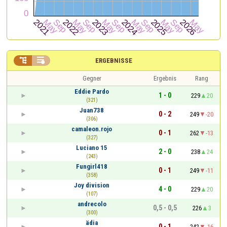


ERGEBNISSE
Gegner
Ergebnis
Rang
Eddie Pardo
1 - 0
229
20
(321)
Juan738
0 - 2
249
-20
(306)
camaleon.rojo
0 - 1
262
-13
(327)
Luciano 15
2 - 0
238
24
(243)
Fungirl418
0 - 1
249
-11
(358)
Joy division
4 - 0
229
20
(107)
andrecolo
0,5 - 0,5
226
3
(300)
ädia
0 - 1
242
-16