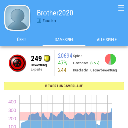
☰
Brother2020
Fanatiker
ÜBER
DAMESPIEL
ALLE SPIELE
20694
Spiele
249
47%
Gewonnen
(9727)
Bewertung
244
Experte
Durchschn. Gegnerbewertung
BEWERTUNGSVERLAUF