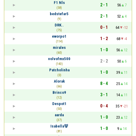
F1 Nls
2 - 1
56
7
(58)
bedstefar5
2 - 1
52
4
(9)
DRK..
0 - 1
64
-12
(75)
eworpo1
1 - 2
68
-4
(114)
mirales
1 - 0
56
12
(60)
volvofmx500
2 - 2
50
6
(143)
Patcholinha
1 - 0
39
11
(0)
Alorak
8 - 4
25
14
(66)
Brinco9
3 - 1
14
11
(12)
Despot1
0 - 4
35
-21
(50)
aarda
1 - 0
23
12
(37)
Isabella🐻
1 - 0
9
14
(81)