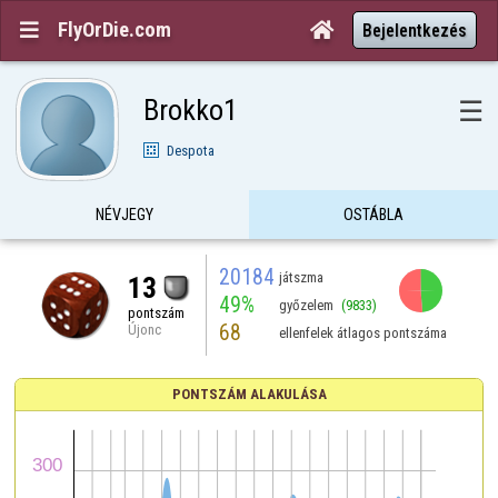
FlyOrDie.com


Bejelentkezés
Brokko1
☰
Despota
NÉVJEGY
OSTÁBLA
20184
játszma
13
49%
győzelem
(9833)
pontszám
68
Újonc
ellenfelek átlagos pontszáma
PONTSZÁM ALAKULÁSA