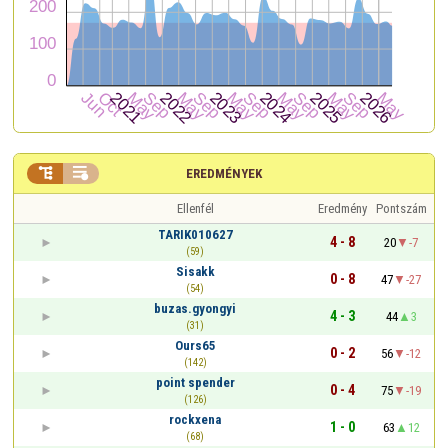


EREDMÉNYEK
Ellenfél
Eredmény
Pontszám
TARIK010627
4 - 8
20
-7
(59)
Sisakk
0 - 8
47
-27
(54)
buzas.gyongyi
4 - 3
44
3
(31)
Ours65
0 - 2
56
-12
(142)
point spender
0 - 4
75
-19
(126)
rockxena
1 - 0
63
12
(68)