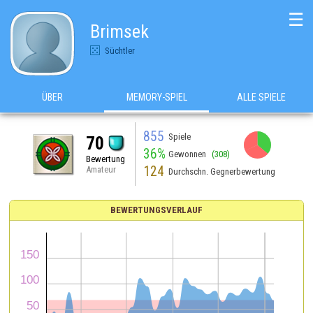
☰
Brimsek
Süchtler
ÜBER
MEMORY-SPIEL
ALLE SPIELE
855
Spiele
70
36%
Gewonnen
(308)
Bewertung
124
Amateur
Durchschn. Gegnerbewertung
BEWERTUNGSVERLAUF