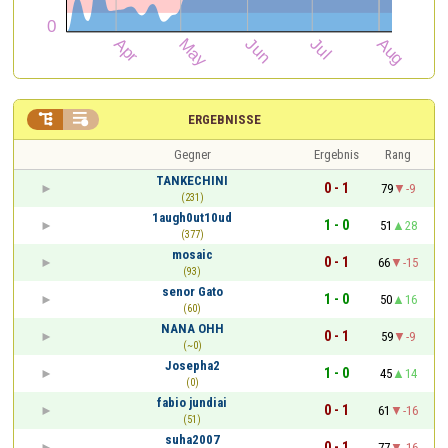


ERGEBNISSE
Gegner
Ergebnis
Rang
TANKECHINI
0 - 1
79
-9
(231)
1augh0ut10ud
1 - 0
51
28
(377)
mosaic
0 - 1
66
-15
(93)
senor Gato
1 - 0
50
16
(60)
NANA OHH
0 - 1
59
-9
(~0)
Josepha2
1 - 0
45
14
(0)
fabio jundiai
0 - 1
61
-16
(51)
suha2007
0 - 1
77
-16