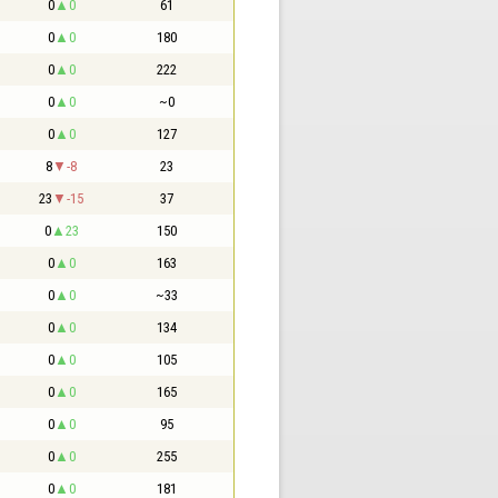
0
0
61
0
0
180
0
0
222
0
0
~0
0
0
127
8
-8
23
23
-15
37
0
23
150
0
0
163
0
0
~33
0
0
134
0
0
105
0
0
165
0
0
95
0
0
255
0
0
181