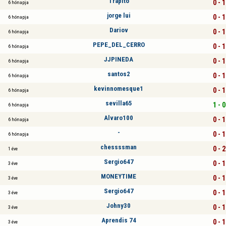
Trapito
0 - 1
6 hónapja
jorge lui
0 - 1
6 hónapja
Dariov
0 - 1
6 hónapja
PEPE_DEL_CERRO
0 - 1
6 hónapja
JJPINEDA
0 - 1
6 hónapja
santos2
0 - 1
6 hónapja
kevinnomesque1
0 - 1
6 hónapja
sevilla65
1 - 0
6 hónapja
Alvaro100
0 - 1
6 hónapja
-
0 - 1
6 hónapja
chessssman
0 - 2
1 éve
Sergio647
0 - 1
3 éve
MONEYTIME
0 - 1
3 éve
Sergio647
0 - 1
3 éve
Johny30
0 - 1
3 éve
Aprendis 74
0 - 1
3 éve