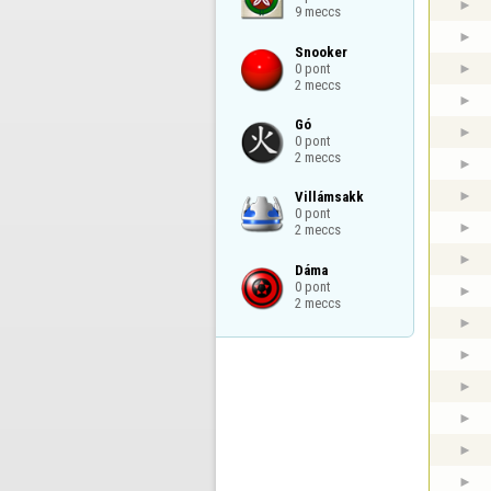
9 meccs
Snooker

0 pont

2 meccs
Gó

0 pont

2 meccs
Villámsakk

0 pont

2 meccs
Dáma

0 pont

2 meccs