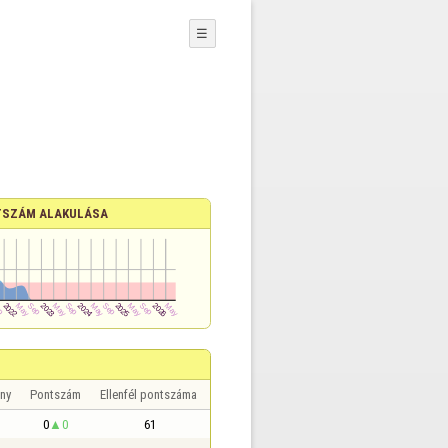
☰
SZÁM ALAKULÁSA
ny
Pontszám
Ellenfél pontszáma
0
0
61