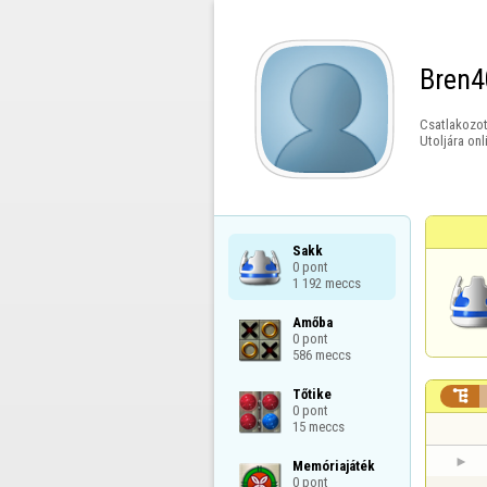
Bren4
Csatlakozot
Utoljára onl
Sakk

0 pont

1 192 meccs
Amőba

0 pont

586 meccs
Tőtike


0 pont

15 meccs
Memóriajáték

0 pont
