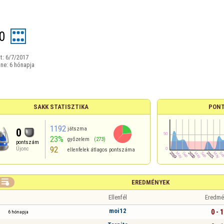
0
t:
6/7/2017
ine:
6 hónapja
SAKK STATISZTIKA
PONT
1192
játszma
0
23%
győzelem
(273)
pontszám
92
Újonc
ellenfelek átlagos pontszáma

EREDMÉNYEK
Ellenfél
Eredmé
moi12
0 - 1
6 hónapja