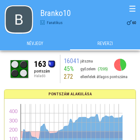
☰
Branko10

Fanatikus
60
NÉVJEGY
REVERZI
16041
játszma
163
45%
győzelem
(7205)
pontszám
272
Haladó
ellenfelek átlagos pontszáma
PONTSZÁM ALAKULÁSA