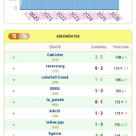


EREDMÉNYEK
Ellenfél
Eredmény
Pontszám
Cabriolet
2 - 2
158
5
(215)
reversierg
0 - 2
175
-17
(272)
colorfull friend
1 - 1
166
9
(298)
XXXXL
1 - 3
165
1
(366)
le_pete66
0 - 1
172
-7
(400)
bibi25
1 - 2
175
-3
(254)
Indian jojo
1 - 0
152
23
(305)
figarnai
2 - 0
118
34