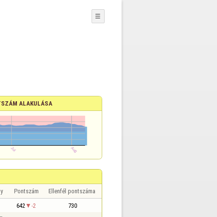
☰
SZÁM ALAKULÁSA
y
Pontszám
Ellenfél pontszáma
642
-2
730