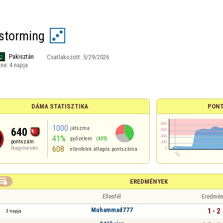
 storming
Pakisztán
Csatlakozott:
5/29/2026
ine:
4 napja
DÁMA STATISZTIKA
PONT
1000
játszma
640
41%
győzelem
(409)
pontszám
608
Nagymester
ellenfelek átlagos pontszáma

EREDMÉNYEK
Ellenfél
Eredmén
Muhammad777
1 - 2
3 napja