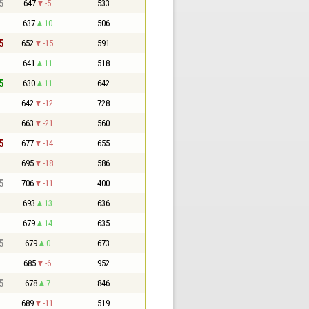
5
647
-5
533
637
10
506
5
652
-15
591
641
11
518
5
630
11
642
642
-12
728
663
-21
560
5
677
-14
655
695
-18
586
5
706
-11
400
693
13
636
679
14
635
5
679
0
673
685
-6
952
5
678
7
846
689
-11
519