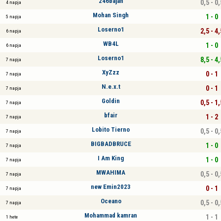
246bajan
0,5 - 0,
4 napja
Mohan Singh
1 - 0
5 napja
Loserno1
2,5 - 4,
6 napja
WB4L
1 - 0
6 napja
Loserno1
8,5 - 4,
7 napja
XyZzz
0 - 1
7 napja
N.e.x.t
0 - 1
7 napja
Goldin
0,5 - 1,
7 napja
bfair
1 - 2
7 napja
Lobito Tierno
0,5 - 0,
7 napja
BIGBADBRUCE
1 - 0
7 napja
I Am King
1 - 0
7 napja
MWAHIMA
0,5 - 0,
7 napja
new Emin2023
0 - 1
7 napja
Oceano
0,5 - 0,
7 napja
Mohammad kamran
1 - 1
1 hete