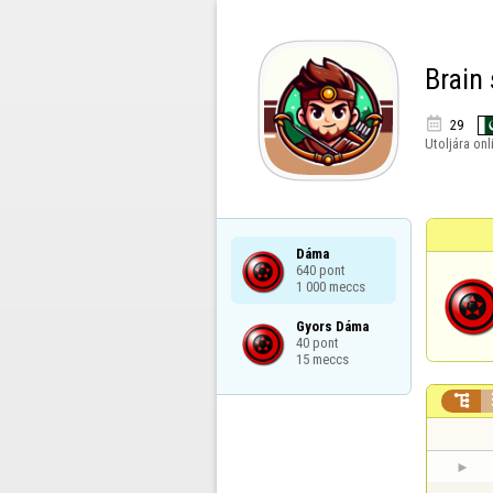
Brain

29
Utoljára onl
Dáma

640 pont

1 000 meccs
Gyors Dáma

40 pont

15 meccs
