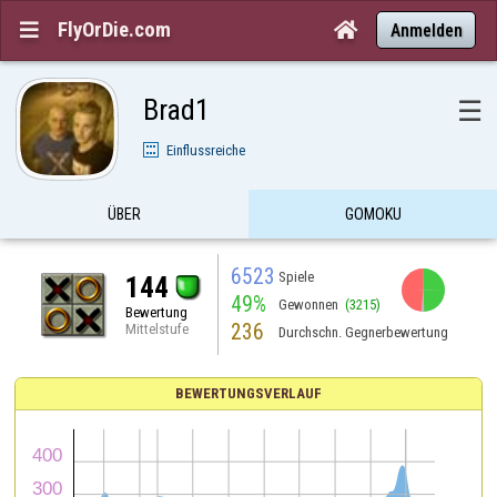
FlyOrDie.com


Anmelden
Brad1
☰
Einflussreiche
ÜBER
GOMOKU
6523
Spiele
144
49%
Gewonnen
(3215)
Bewertung
236
Mittelstufe
Durchschn. Gegnerbewertung
BEWERTUNGSVERLAUF