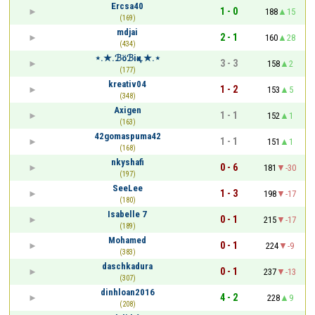
Ercsa40
1 - 0
188
15
(169)
mdjai
2 - 1
160
28
(434)
⋆.★.ℬöℬiқℯ.★.⋆
3 - 3
158
2
(177)
kreativ04
1 - 2
153
5
(348)
Axigen
1 - 1
152
1
(163)
42gomaspuma42
1 - 1
151
1
(168)
nkyshafi
0 - 6
181
-30
(197)
SeeLee
1 - 3
198
-17
(180)
Isabelle 7
0 - 1
215
-17
(189)
Mohamed
0 - 1
224
-9
(383)
daschkadura
0 - 1
237
-13
(307)
dinhloan2016
4 - 2
228
9
(208)