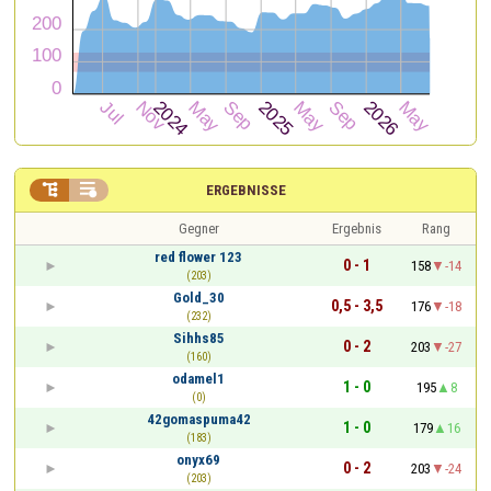


ERGEBNISSE
Gegner
Ergebnis
Rang
red flower 123
0 - 1
158
-14
(203)
Gold_30
0,5 - 3,5
176
-18
(232)
Sihhs85
0 - 2
203
-27
(160)
odamel1
1 - 0
195
8
(0)
42gomaspuma42
1 - 0
179
16
(183)
onyx69
0 - 2
203
-24
(203)