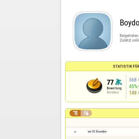
Boyd
Beigetreten
Zuletzt onli
STATISTIK FÜ
568
77
45%
Bewertung
149
Amateur


vor 10 Stunden