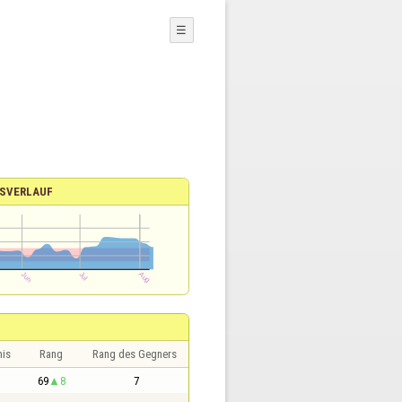
☰
SVERLAUF
nis
Rang
Rang des Gegners
1
69
8
7