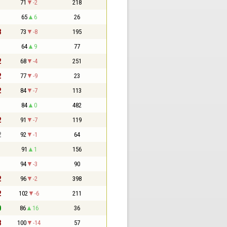
1
71
-2
218
1
65
6
26
3
73
-8
195
1
64
9
77
2
68
-4
251
2
77
-9
23
2
84
-7
113
1
84
0
482
2
91
-7
119
2
92
-1
64
1
91
1
156
1
94
-3
90
2
96
-2
398
2
102
-6
211
0
86
16
36
3
100
-14
57