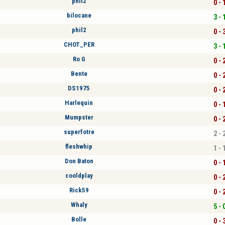
phil2
0 - 
bilocane
3 - 
phil2
0 - 
CHOT_PER
3 - 
Ro G
0 - 
Bente
0 - 
DS1975
0 - 
Harlequin
0 - 
Mumpster
0 - 
superfotre
2 - 
fleshwhip
1 - 
Don Baton
0 - 
cooldplay
0 - 
Rick59
0 - 
Whaly
5 - 
Bolle
0 - 