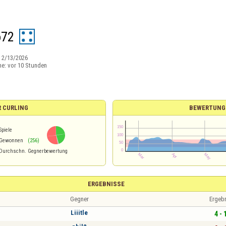
o72
:
2/13/2026
ne:
vor 10 Stunden
R CURLING
BEWERTUNG
Spiele
Gewonnen
(256)
Durchschn. Gegnerbewertung
ERGEBNISSE
Gegner
Ergeb
Liiitle
4 - 