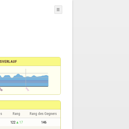
☰
SVERLAUF
is
Rang
Rang des Gegners
122
17
146