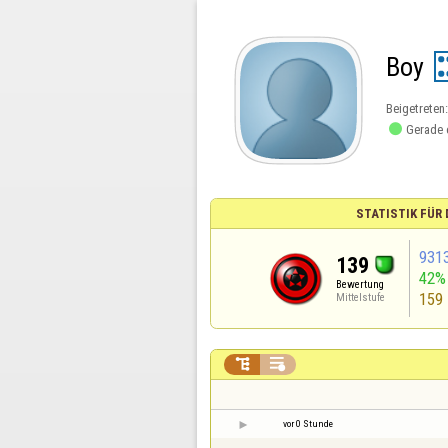
Boy
Beigetreten

Gerade 
STATISTIK FÜR
931
139
42%
Bewertung
159
Mittelstufe


vor 0 Stunde