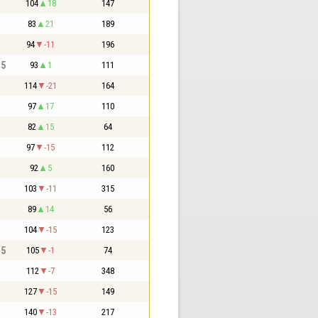
104
18
147
83
21
189
94
-11
196
,5
93
1
111
114
-21
164
97
17
110
82
15
64
97
-15
112
92
5
160
103
-11
315
89
14
56
104
-15
123
,5
105
-1
74
112
-7
348
127
-15
149
140
-13
217