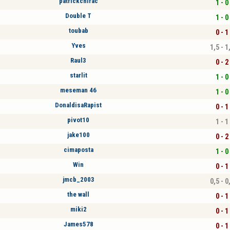
patrickchirac
1 - 0
Double T
1 - 0
toubab
0 - 1
Yves
1,5 - 1
Raul3
0 - 2
starlit
1 - 0
meseman 46
1 - 0
DonaldisaRapist
0 - 1
pivot10
1 - 1
jake100
0 - 2
cimaposta
1 - 0
Win
0 - 1
jmcb_2003
0,5 - 0
the wall
0 - 1
miki2
0 - 1
James578
0 - 1