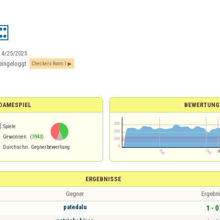
:
4/25/2025
eingeloggt
Checkers Room 1
 DAMESPIEL
BEWERTUNG
3
Spiele
Gewonnen
(3943)
Durchschn. Gegnerbewertung
ERGEBNISSE
Gegner
Ergebn
patedalu
1 - 0