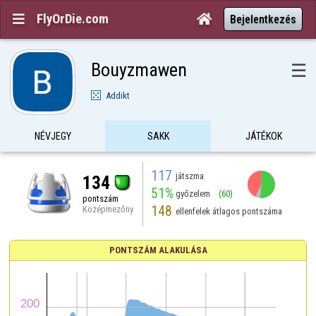
FlyOrDie.com


Bejelentkezés
Bouyzmawen
☰
Addikt
NÉVJEGY
SAKK
JÁTÉKOK
117
játszma
134
51%
győzelem
(60)
pontszám
148
Középmezőny
ellenfelek átlagos pontszáma
PONTSZÁM ALAKULÁSA