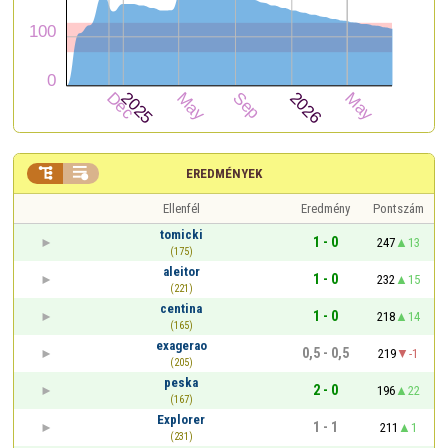


EREDMÉNYEK
Ellenfél
Eredmény
Pontszám
tomicki
1 - 0
247
13
(175)
aleitor
1 - 0
232
15
(221)
centina
1 - 0
218
14
(165)
exagerao
0,5 - 0,5
219
-1
(205)
peska
2 - 0
196
22
(167)
Explorer
1 - 1
211
1
(231)