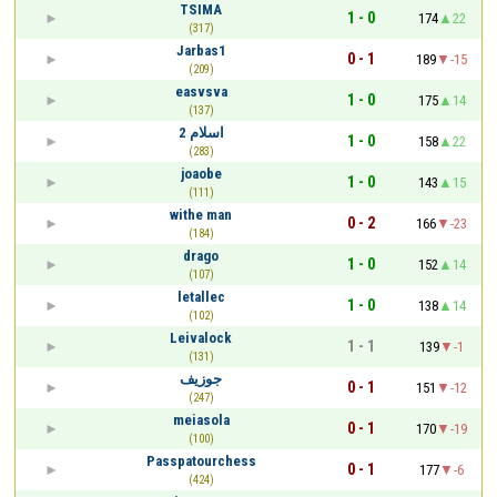
TSIMA
1 - 0
174
22
(317)
Jarbas1
0 - 1
189
-15
(209)
easvsva
1 - 0
175
14
(137)
اسلام 2
1 - 0
158
22
(283)
joaobe
1 - 0
143
15
(111)
withe man
0 - 2
166
-23
(184)
drago
1 - 0
152
14
(107)
letallec
1 - 0
138
14
(102)
Leivalock
1 - 1
139
-1
(131)
جوزيف
0 - 1
151
-12
(247)
meiasola
0 - 1
170
-19
(100)
Passpatourchess
0 - 1
177
-6
(424)