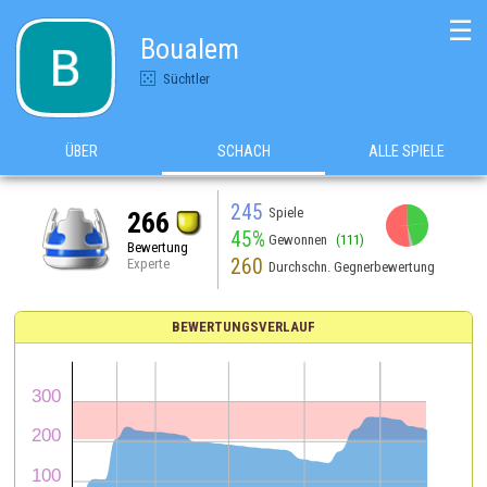
☰
Boualem
Süchtler
ÜBER
SCHACH
ALLE SPIELE
245
Spiele
266
45%
Gewonnen
(111)
Bewertung
260
Experte
Durchschn. Gegnerbewertung
BEWERTUNGSVERLAUF