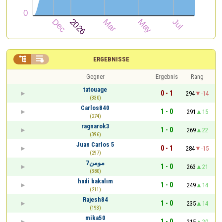


ERGEBNISSE
Gegner
Ergebnis
Rang
tatouage
0 - 1
294
-14
(330)
Carlos840
1 - 0
291
15
(274)
ragnarok3
1 - 0
269
22
(396)
Juan Carlos 5
0 - 1
284
-15
(297)
مومن7
1 - 0
263
21
(380)
hadi bakalım
1 - 0
249
14
(211)
Rajesh84
1 - 0
235
14
(193)
mika50
1 - 0
215
20