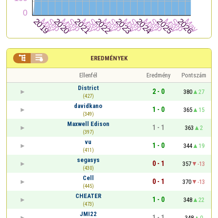


EREDMÉNYEK
Ellenfél
Eredmény
Pontszám
District
2 - 0
380
27
(427)
davidkano
1 - 0
365
15
(349)
Maxwell Edison
1 - 1
363
2
(397)
vu
1 - 0
344
19
(411)
segasys
0 - 1
357
-13
(430)
Cell
0 - 1
370
-13
(445)
CHEATER
1 - 0
348
22
(473)
JMI22
1 - 1
348
0