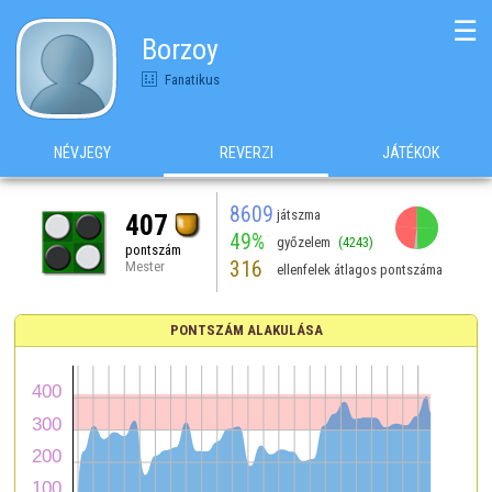
☰
Borzoy
Fanatikus
NÉVJEGY
REVERZI
JÁTÉKOK
8609
játszma
407
49%
győzelem
(4243)
pontszám
316
Mester
ellenfelek átlagos pontszáma
PONTSZÁM ALAKULÁSA