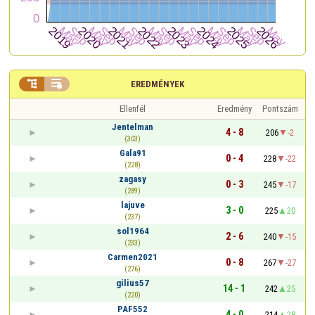


EREDMÉNYEK
Ellenfél
Eredmény
Pontszám
Jentelman
4 - 8
206
-2
(303)
Gala91
0 - 4
228
-22
(228)
zagasy
0 - 3
245
-17
(289)
lajuve
3 - 0
225
20
(237)
sol1964
2 - 6
240
-15
(233)
Carmen2021
0 - 8
267
-27
(276)
gilius57
14 - 1
242
25
(220)
PAF552
4 - 0
214
28