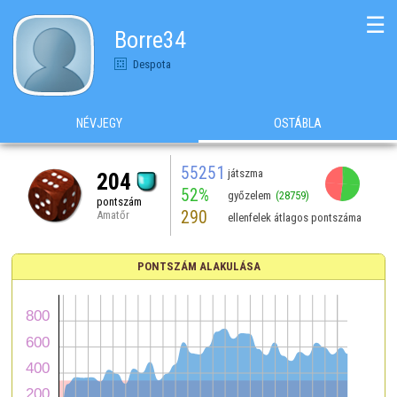
☰
Borre34
Despota
NÉVJEGY
OSTÁBLA
55251
játszma
204
52%
győzelem
(28759)
pontszám
290
Amatőr
ellenfelek átlagos pontszáma
PONTSZÁM ALAKULÁSA