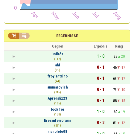


ERGEBNISSE
Gegner
Ergebnis
Rang
Csikós
1 - 0
29
20
(117)
ahi
0 - 1
46
-17
(26)
froylantrino
0 - 1
63
-17
(44)
ammarovich
0 - 1
73
-10
(216)
Aprendiz23
0 - 1
88
-15
(105)
look for
1 - 0
69
19
(138)
Eresinferiorami
0 - 2
81
-12
(281)
manolete08
1 - 0
66
15