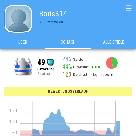
☰
Boris814
Stammgast
ÜBER
SCHACH
ALLE SPIELE
246
Spiele
49
44%
Gewonnen
(109)
Bewertung
120
Amateur
Durchschn. Gegnerbewertung
BEWERTUNGSVERLAUF