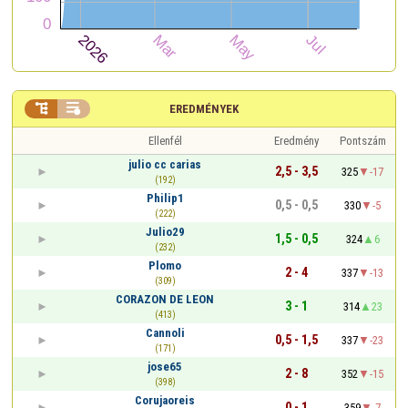


EREDMÉNYEK
Ellenfél
Eredmény
Pontszám
julio cc carias
2,5 - 3,5
325
-17
(192)
Philip1
0,5 - 0,5
330
-5
(222)
Julio29
1,5 - 0,5
324
6
(232)
Plomo
2 - 4
337
-13
(309)
CORAZON DE LEON
3 - 1
314
23
(413)
Cannoli
0,5 - 1,5
337
-23
(171)
jose65
2 - 8
352
-15
(398)
Corujaoreis
0 - 1
359
-7