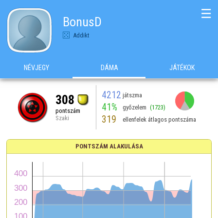
☰
BonusD
Addikt
NÉVJEGY
DÁMA
JÁTÉKOK
4212
játszma
308
41%
győzelem
(1723)
pontszám
319
Szaki
ellenfelek átlagos pontszáma
PONTSZÁM ALAKULÁSA