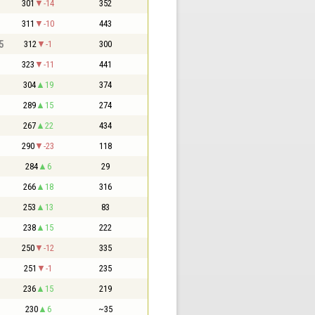
301
-14
352
311
-10
443
5
312
-1
300
323
-11
441
304
19
374
289
15
274
267
22
434
290
-23
118
284
6
29
266
18
316
253
13
83
238
15
222
250
-12
335
251
-1
235
236
15
219
230
6
~35