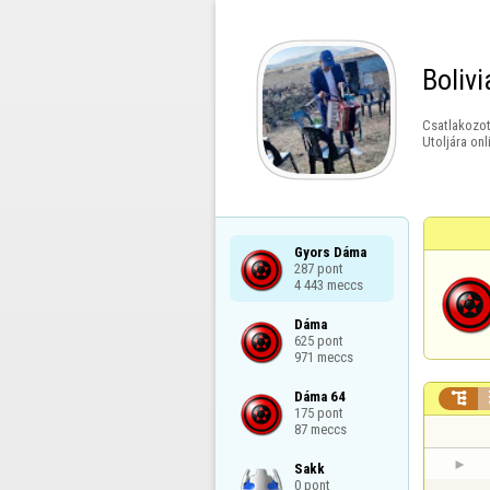
Bolivi
Csatlakozot
Utoljára onl
Gyors Dáma

287 pont

4 443 meccs
Dáma

625 pont

971 meccs
Dáma 64


175 pont

87 meccs
Sakk

0 pont
