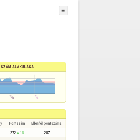
☰
SZÁM ALAKULÁSA
y
Pontszám
Ellenfél pontszáma
272
15
257