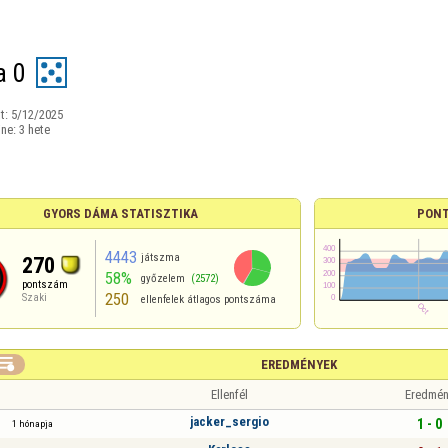
a 0
t:
5/12/2025
ine:
3 hete
GYORS DÁMA STATISZTIKA
PONT
4443
játszma
270
58%
győzelem
(2572)
pontszám
250
Szaki
ellenfelek átlagos pontszáma

EREDMÉNYEK
Ellenfél
Eredmén
jacker_sergio
1 - 0
1 hónapja