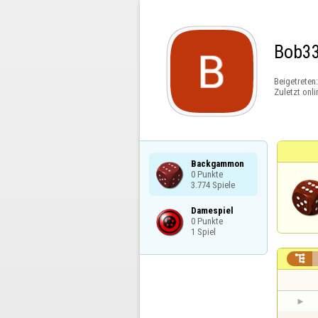
Bob3
Beigetreten
Zuletzt onli
Backgammon

0 Punkte

3.774 Spiele
Damespiel

0 Punkte

1 Spiel
