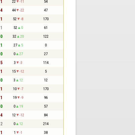
 1
22
-11
54
 4
44
-22
47
 1
52
-8
170
 1
52
0
61
 0
32
20
122
 1
27
5
0
 0
0
27
27
 5
3
-3
114
 1
15
-12
5
 0
3
12
12
 1
10
-7
170
 1
19
-9
96
 0
0
19
57
 4
12
-12
84
 2
0
12
214
 1
1
-1
38