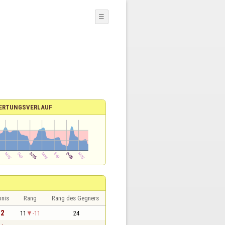
☰
ERTUNGSVERLAUF
bnis
Rang
Rang des Gegners
 2
11
-11
24