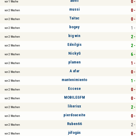
advil
0 -
vor 1 Woche
mussi
0 -
vor 2 Wochen
Taitac
0 -
vor 2 Wochen
bogey
1 -
vor 2 Wochen
big win
2 -
vor 2 Wochen
Ednilgis
2 -
vor 2 Wochen
NickyG
6 -
vor 2 Wochen
plamen
1 -
vor 2 Wochen
A afar
0 -
vor 2 Wochen
mantenimiento
1 -
vor 2 Wochen
Eccese
0 -
vor 2 Wochen
MOBILEGFM
0 -
vor 2 Wochen
likeriux
2 -
vor 2 Wochen
pierdoaceite
0 -
vor 2 Wochen
Ruben66
2 -
vor 2 Wochen
jófogás
0 -
vor 2 Wochen