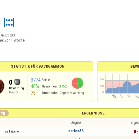
3
:
9/6/2022
ne:
vor 1 Woche
STATISTIK FÜR BACKGAMMON
BEW
3774
Spiele
0
46%
Gewonnen
(1750)
Bewertung
75
Novize
Durchschn. Gegnerbewertung

ERGEBNISSE
Gegner
Erge
carlos53
0 -
vor 1 Woche