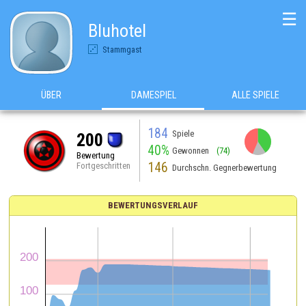
☰
Bluhotel
Stammgast
ÜBER
DAMESPIEL
ALLE SPIELE
184
Spiele
200
40%
Gewonnen
(74)
Bewertung
146
Fortgeschritten
Durchschn. Gegnerbewertung
BEWERTUNGSVERLAUF