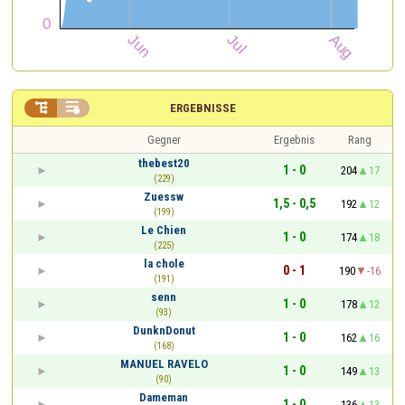


ERGEBNISSE
Gegner
Ergebnis
Rang
thebest20
1 - 0
204
17
(229)
Zuessw
1,5 - 0,5
192
12
(199)
Le Chien
1 - 0
174
18
(225)
la chole
0 - 1
190
-16
(191)
senn
1 - 0
178
12
(93)
DunknDonut
1 - 0
162
16
(168)
MANUEL RAVELO
1 - 0
149
13
(90)
Dameman
1 - 0
136
13